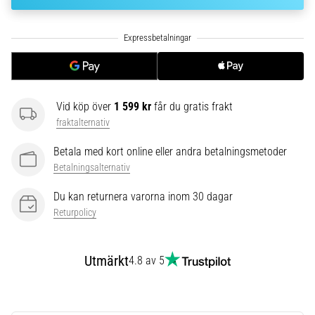
av.
Vad…
6. 8. 2026
•
10 min. läsning
Vid köp över
1 599 kr
får du gratis frakt
Löparskor
fraktalternativ
med
Betala med kort online eller andra betalningsmetoder
mer
Betalningsalternativ
dämpning
Vilka
Du kan returnera varorna inom 30 dagar
är
Returpolicy
TOP-
modellerna
av
Utmärkt
4.8 av 5
löparskor
med
högre