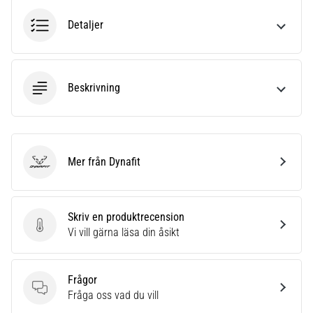
dämpning?
Upptäck
Detaljer
dämpade
skor
för
landsväg
Beskrivning
och
trail
och
njut
av
Mer från Dynafit
Dynafit
den…
Skriv en produktrecension
Visa
Skriv en produktrecension
Vi vill gärna läsa din åsikt
alla
artiklar
Frågor
Frågor
Fråga oss vad du vill