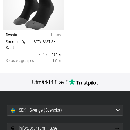
Dynafit
Unisex
Strumpor Dynafit STAY FAST SK
-
Svart
301 kr
151 kr
Senaste lägsta pris
151 kr
Utmärkt
4.8 av 5
SEK - Sverige (Svenska)
info@top4running.se