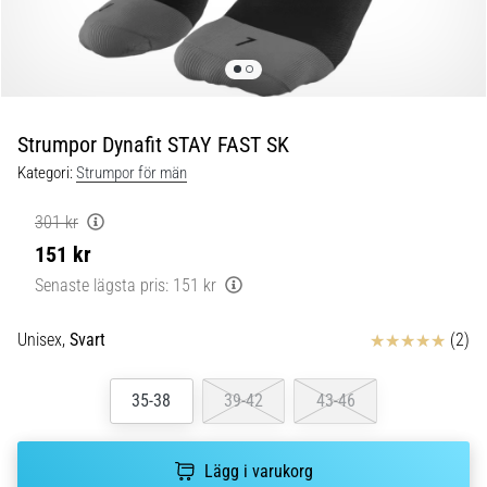
Löparknä:
Orsaker,
behandling
och
förebyggande
åtgärder
Strumpor Dynafit STAY FAST SK
Löparknä,
Kategori:
Strumpor för män
även
känt
301 kr
som
151 kr
iliotibialbandssyndrom
Senaste lägsta pris:
151 kr
(ITBS),
är
ett
Recensioner
Unisex,
Svart
(2)
mycket
vanligt
35-38
39-42
43-46
hälsoproblem
som
löpare
Lägg i varukorg
drabbas