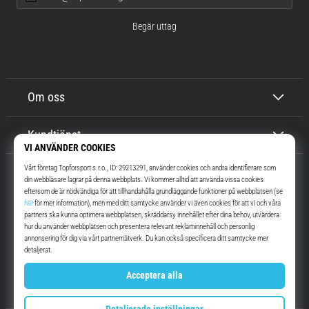
Begär uttag
Om oss
Kundtjänst
Top4Running.se
I mer än 16 år vi har vi motiverat dig att gå ut och springa. Snabbare. Med
oss. Varje dag.
Instagram
YouTube