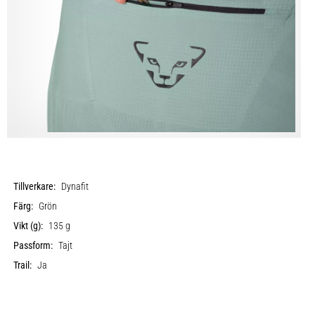
Tillverkare:
Dynafit
Färg:
Grön
Vikt (g):
135 g
Passform:
Tajt
Trail:
Ja