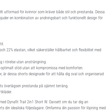
iellt utformad för kvinnor som kräver både stil och prestanda. Dessa
bjuder en kombination av andningsbart och funktionellt design för
il.
h 22% elastan, vilket säkerställer hållbarhet och flexibilitet med
g i rörelse utan ansträngning.
er optimalt stöd utan att kompromissa med komforten.
, är dessa shorts designade för att hålla dig sval och organiserad
orts överlägsen prestanda på ojämnt terräng.
tkläder.
 med Dynafit Trail 2in1 Short W. Oavsett om du tar dig an
rts din idealiska följeslagare. Omfamna din passion för löpning med