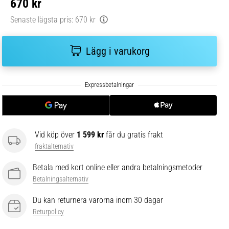
670 kr
Senaste lägsta pris:
670 kr
Lägg i varukorg
Vid köp över
1 599 kr
får du gratis frakt
fraktalternativ
Betala med kort online eller andra betalningsmetoder
Betalningsalternativ
Du kan returnera varorna inom 30 dagar
Returpolicy