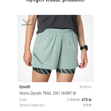
Dynafit
Kvinnor
Shorts Dynafit TRAIL 2IN1 SHORT W
Grön
1 374 kr
670 kr
Senaste lägsta pris
670 kr