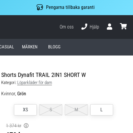
Pengarna tillbaka garanti
Om oss
Hjälp
varuko
CASUAL
MÄRKEN
BLOGG
Shorts Dynafit TRAIL 2IN1 SHORT W
Kategori:
Löparkläder för dam
Kvinnor,
Grön
XS
S
M
L
1 374 kr