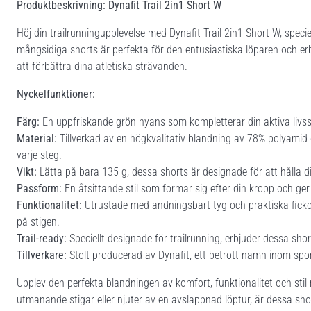
Produktbeskrivning: Dynafit Trail 2in1 Short W
Höj din trailrunningupplevelse med Dynafit Trail 2in1 Short W, spec
mångsidiga shorts är perfekta för den entusiastiska löparen och er
att förbättra dina atletiska strävanden.
Nyckelfunktioner:
Färg:
En uppfriskande grön nyans som kompletterar din aktiva livsst
Material:
Tillverkad av en högkvalitativ blandning av 78% polyamid oc
varje steg.
Vikt:
Lätta på bara 135 g, dessa shorts är designade för att hålla di
Passform:
En åtsittande stil som formar sig efter din kropp och g
Funktionalitet:
Utrustade med andningsbart tyg och praktiska fickor
på stigen.
Trail-ready:
Speciellt designade för trailrunning, erbjuder dessa sh
Tillverkare:
Stolt producerad av Dynafit, ett betrott namn inom spor
Upplev den perfekta blandningen av komfort, funktionalitet och stil
utmanande stigar eller njuter av en avslappnad löptur, är dessa sho