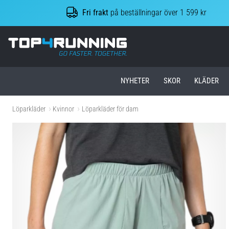
Fri frakt
på beställningar över 1 599 kr
Top4Running.se
NYHETER
SKOR
KLÄDER
Löparkläder
Kvinnor
Löparkläder för dam