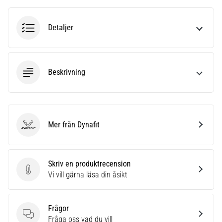
riktningsförändringar.
Hur
utförs
Detaljer
det
korrekt,
var
används
Beskrivning
det…
6. 8. 2026
•
Mer från Dynafit
9 min. läsning
Dynafit
Löparknä:
Orsaker,
Skriv en produktrecension
behandling
Skriv en produktrecension
Vi vill gärna läsa din åsikt
och
förebyggande
åtgärder
Frågor
Löparknä,
Frågor
Fråga oss vad du vill