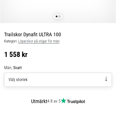
Blixtsnabb
löpning
och
beeptest:
Vad
är
Trailskor Dynafit ULTRA 100
de
Kategori:
Löparskor på stigar för män
och
hur
1 558 kr
genomförs
de?
Män,
Svart
I
praktiken
Välj storlek
testar
shuttle
run
snabbhet,
Utmärkt
4.8 av 5
smidighet
och