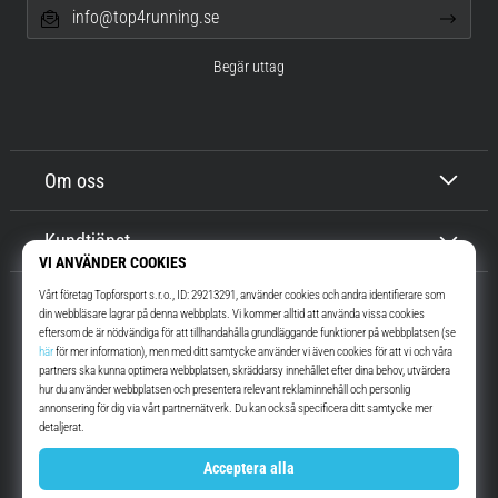
info@top4running.se
Begär uttag
Om oss
Kundtjänst
Top4Running.se
I mer än 16 år vi har vi motiverat dig att gå ut och springa. Snabbare. Med
oss. Varje dag.
Instagram
YouTube