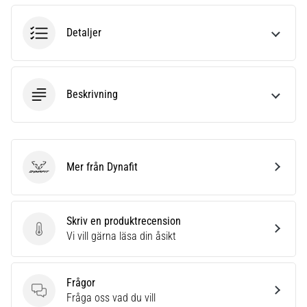
även
känt
Detaljer
som
iliotibialbandssyndrom
(ITBS),
är
Beskrivning
ett
mycket
vanligt
hälsoproblem
som
Mer från Dynafit
Dynafit
löpare
drabbas
av.
Skriv en produktrecension
Vad…
Skriv en produktrecension
Vi vill gärna läsa din åsikt
Visa
Frågor
alla
Frågor
Fråga oss vad du vill
artiklar