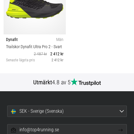
Dynafit
Män
Trailskor Dynafit Ultra Pro 2
- Svart
2 487 kr
2 412 kr
Senaste lägsta pris
2 412 kr
Utmärkt
4.8 av 5
SEK - Sverige (Svenska)
info@top4running.se