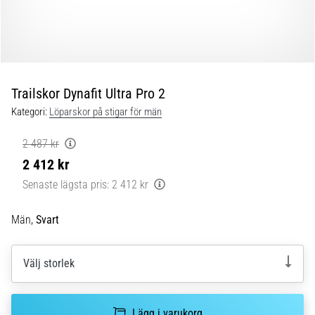
Blixtsnabb
löpning
och
beeptest:
Vad
är
Trailskor Dynafit Ultra Pro 2
de
Kategori:
Löparskor på stigar för män
och
hur
2 487 kr
genomförs
2 412 kr
de?
Senaste lägsta pris:
2 412 kr
I
praktiken
Män,
Svart
testar
shuttle
run
Välj storlek
snabbhet,
smidighet
och
Lägg i varukorg