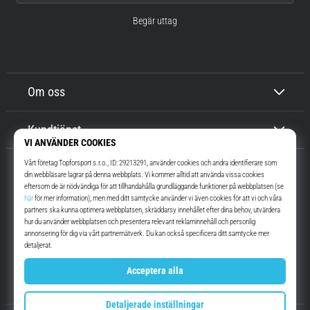
Begär uttag
Om oss
Kundtjänst
Top4Running.se
I mer än 16 år vi har vi motiverat dig att gå ut och springa. Snabbare. Med
oss. Varje dag.
Instagram
YouTube