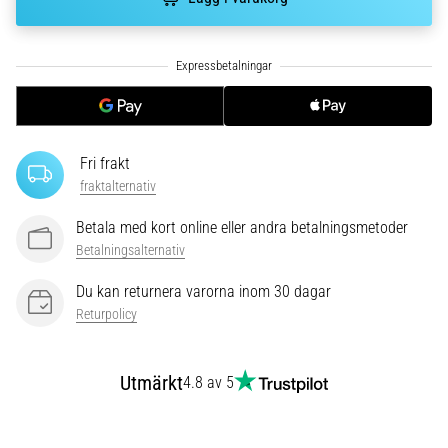
riktningsförändringar.
Hur
utförs
det
korrekt,
var
används
det…
Fri frakt
fraktalternativ
6. 8. 2026
Betala med kort online eller andra betalningsmetoder
•
Betalningsalternativ
9 min. läsning
Löparknä:
Du kan returnera varorna inom 30 dagar
Orsaker,
Returpolicy
behandling
och
Utmärkt
4.8 av 5
förebyggande
åtgärder
Löparknä,