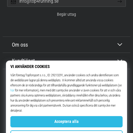
info@top4running.se
Begär uttag
Om oss
Kundtjänst
Top4Running.se
I mer än 16 år vi har vi motiverat dig att gå ut och springa. Snabbare. Med
oss. Varje dag.
Instagram
YouTube