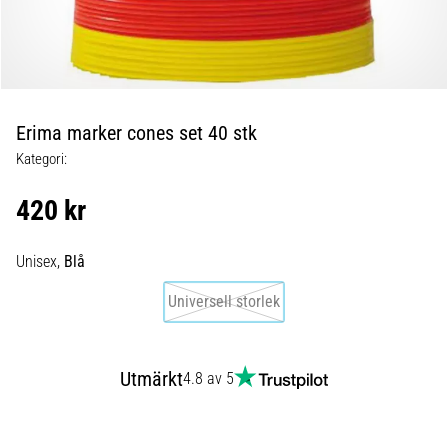
Blixtsnabb
löpning
och
beeptest:
Vad
är
Erima marker cones set 40 stk
de
Kategori:
och
hur
420 kr
genomförs
de?
Unisex,
Blå
I
praktiken
Universell storlek
testar
shuttle
run
Utmärkt
4.8 av 5
snabbhet,
smidighet
och