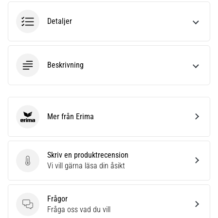
riktningsförändringar.
Hur
Detaljer
utförs
det
korrekt,
var
Beskrivning
används
det…
6. 8. 2026
•
Mer från Erima
Erima
9 min. läsning
Löparknä:
Orsaker,
Skriv en produktrecension
behandling
Skriv en produktrecension
Vi vill gärna läsa din åsikt
och
förebyggande
åtgärder
Frågor
Frågor
Fråga oss vad du vill
Löparknä,