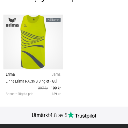
Hållbarhet
Erima
Barns
Linne Erima RACING Singlet
- Gul
397 kr
199 kr
Senaste lägsta pris
139 kr
Utmärkt
4.8 av 5