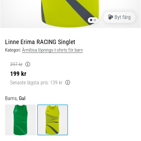
Löparknä:
Orsaker,
behandling
Byt färg
och
förebyggande
åtgärder
Linne Erima RACING Singlet
Löparknä,
Kategori:
Ärmlösa löpnings-t-shirts för barn
även
känt
397 kr
som
199 kr
iliotibialbandssyndrom
Senaste lägsta pris:
139 kr
(ITBS),
är
ett
Barns,
Gul
mycket
vanligt
hälsoproblem
som
löpare
drabbas