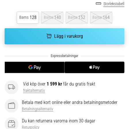
av.
Storlekstabell
Vad…
128
140
152
164
Barns
Barns
Barns
Barns
6. 8. 2026
•
Lägg i varukorg
10 min. läsning
Löparskor
med
mer
dämpning
Vilka
Vid köp över
1 599 kr
får du gratis frakt
är
fraktalternativ
TOP-
modellerna
Betala med kort online eller andra betalningsmetoder
av
Betalningsalternativ
löparskor
med
Du kan returnera varorna inom 30 dagar
högre
Returpolicy