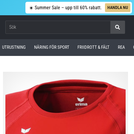
☀️ Summer Sale – upp till 60% rabatt.
HANDLA NU
Sök
UTRUSTNING
NÄRING FÖR SPORT
FRIIDROTT & FÄLT
REA