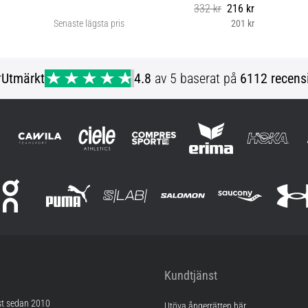
332 kr
216 kr
Senaste lägsta pris
201 kr
46 34 36 38 40 42 48
r
Utmärkt
4.8
av 5 baserat på
6112 recens
Kundtjänst
st sedan 2010
Utöva ångerrätten här