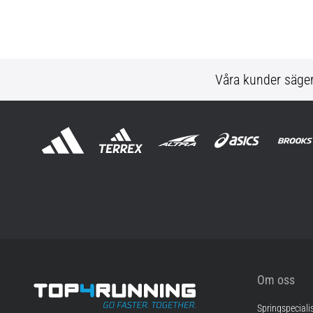
Våra kunder säge
Om oss
Springspeciali