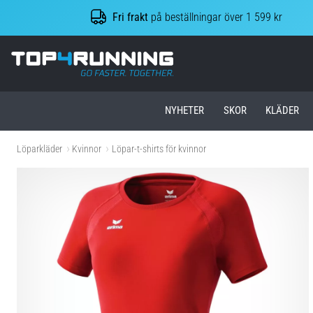
Fri frakt
på beställningar över 1 599 kr
Top4Running.se
NYHETER
SKOR
KLÄDER
Löparkläder
Kvinnor
Löpar-t-shirts för kvinnor