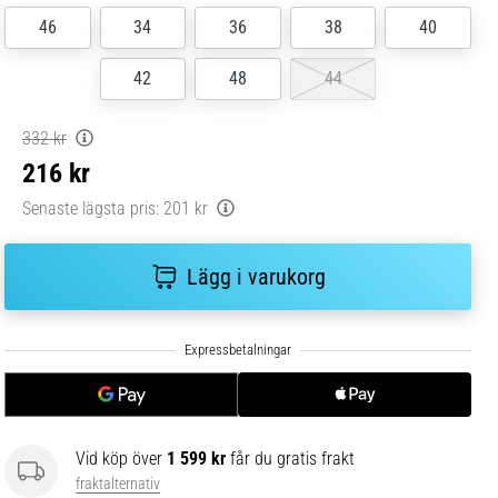
46
34
36
38
40
42
48
44
332 kr
216 kr
Senaste lägsta pris:
201 kr
Lägg i varukorg
Vid köp över
1 599 kr
får du gratis frakt
fraktalternativ