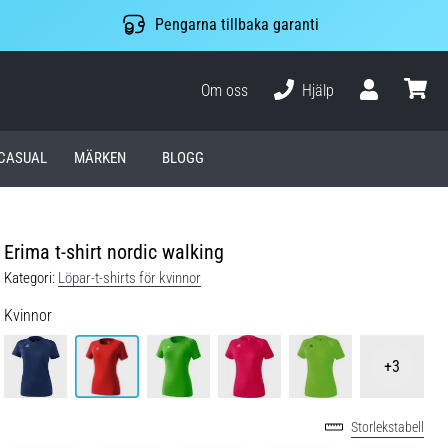
Pengarna tillbaka garanti
Om oss
Hjälp
varuko
CASUAL
MÄRKEN
BLOGG
Erima t-shirt nordic walking
Kategori:
Löpar-t-shirts för kvinnor
Kvinnor
+3
Storlekstabell