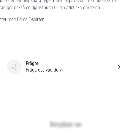
n det andningsbara tyget håller dig sval och torr. Idealisk för
utan ger också en djärv touch till din atletiska garderob.
entyr med Erima T-shirten.
Frågor
Frågor
Fråga oss vad du vill