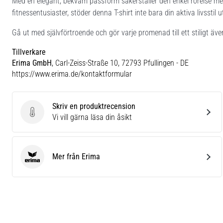
Med en elegant, bekväm passform säkerställer den enkel rörelse meda
fitnessentusiaster, stöder denna T-shirt inte bara din aktiva livsstil 
Gå ut med självförtroende och gör varje promenad till ett stiligt äv
Tillverkare
Erima GmbH
, Carl-Zeiss-Straße 10, 72793 Pfullingen - DE
https://www.erima.de/kontaktformular
Skriv en produktrecension
Skriv en produktrecension
Vi vill gärna läsa din åsikt
Mer från Erima
Erima