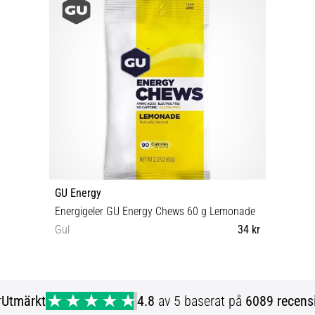
GU Energy
Energigeler GU Energy Chews 60 g Lemonade
Gul
34 kr
OS
r
Utmärkt
4.8
av 5 baserat på
6089 recens