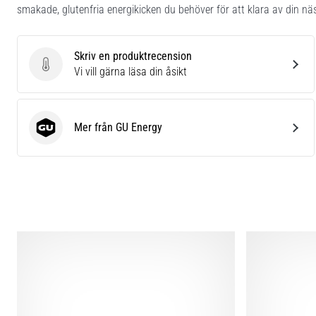
smakade, glutenfria energikicken du behöver för att klara av din näs
Skriv en produktrecension
Skriv en produktrecension
Vi vill gärna läsa din åsikt
Mer från GU Energy
GU Energy