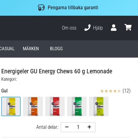
Pengarna tillbaka garanti
Om oss
Hjälp
varuko
CASUAL
MÄRKEN
BLOGG
Energigeler GU Energy Chews 60 g Lemonade
Kategori:
Recensioner
Gul
(12)
Antal delar: