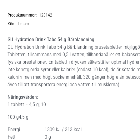
Produktnummer:
123142
Kön:
Unisex
GU Hydration Drink Tabs 54 g Bärblandning
GU Hydration Drink Tabs 54 g Bärblandning brusetabletter möjliggör
Tabletten, tillsammans med 0,5 l vatten, tillhandahåller ett balans
fysiska prestationer. En tablett i drycken säkerställer optimal hydre
inte konstgjorda syror eller kalorier (endast 10 kcal), de är sötade
kalorifri men med högt sockerinnehåll, 320 gånger högre än betesoc
även till att transportera energi och vatten till musklerna).
Näringsvärden:
1 tablett = 4,5 g; 10
100 g4,5 g
Energi
1309 kJ / 313 kcal
Fett
0 g