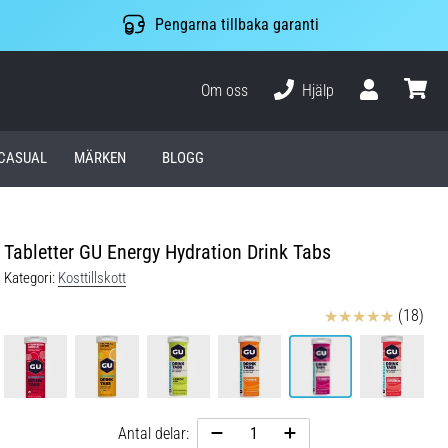
Pengarna tillbaka garanti
Om oss
Hjälp
varuko
CASUAL
MÄRKEN
BLOGG
Tabletter GU Energy Hydration Drink Tabs
Kategori:
Kosttillskott
Recensioner
(18)
Antal delar: