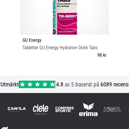
GU Energy
Tabletter GU Energy Hydration Drink Tabs
98 kr
Universell storlek
r
Utmärkt
4.8
av 5 baserat på
6089 recens