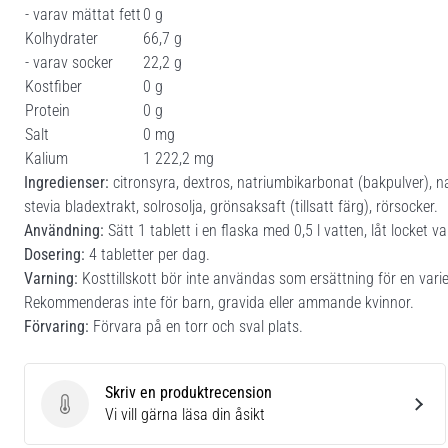
- varav mättat fett
0 g
Kolhydrater
66,7 g
- varav socker
22,2 g
Kostfiber
0 g
Protein
0 g
Salt
0 mg
Kalium
1 222,2 mg
Ingredienser:
citronsyra, dextros, natriumbikarbonat (bakpulver), 
stevia bladextrakt, solrosolja, grönsaksaft (tillsatt färg), rörsocker.
Användning:
Sätt 1 tablett i en flaska med 0,5 l vatten, låt locket v
Dosering:
4 tabletter per dag.
Varning:
Kosttillskott bör inte användas som ersättning för en var
Rekommenderas inte för barn, gravida eller ammande kvinnor.
Förvaring:
Förvara på en torr och sval plats.
Skriv en produktrecension
Skriv en produktrecension
Vi vill gärna läsa din åsikt