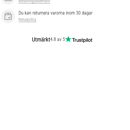
Betalningsalternativ
Du kan returnera varorna inom 30 dagar
Returpolicy
Utmärkt
4.8 av 5