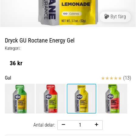
Blixtsnabb
löpning
och
Byt färg
beeptest:
Vad
är
Dryck GU Roctane Energy Gel
de
Kategori:
och
hur
36 kr
genomförs
de?
Recensioner
Gul
(13)
I
praktiken
testar
shuttle
run
snabbhet,
smidighet
Antal delar:
och