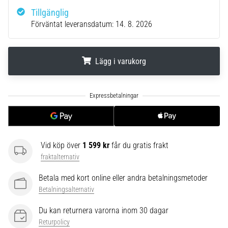
riktningsförändringar.
Hur
Tillgänglig
utförs
Förväntat leveransdatum:
14. 8. 2026
det
korrekt,
var
Lägg i varukorg
används
det…
.
.
.
6. 8. 2026
•
9 min. läsning
Vid köp över
1 599 kr
får du gratis frakt
Löparknä:
fraktalternativ
Orsaker,
behandling
Betala med kort online eller andra betalningsmetoder
och
Betalningsalternativ
förebyggande
åtgärder
Du kan returnera varorna inom 30 dagar
Returpolicy
Löparknä,