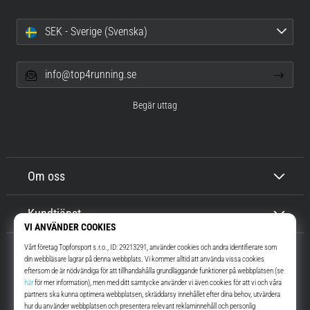
SEK - Sverige (Svenska)
info@top4running.se
Begär uttag
Om oss
Kundtjänst