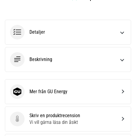
riktningsförändringar.
Hur
utförs
det
korrekt,
Detaljer
var
används
det…
Beskrivning
6. 8. 2026
•
9 min. läsning
Löparknä:
Mer från GU Energy
GU Energy
Orsaker,
behandling
och
Skriv en produktrecension
förebyggande
Skriv en produktrecension
Vi vill gärna läsa din åsikt
åtgärder
Löparknä,