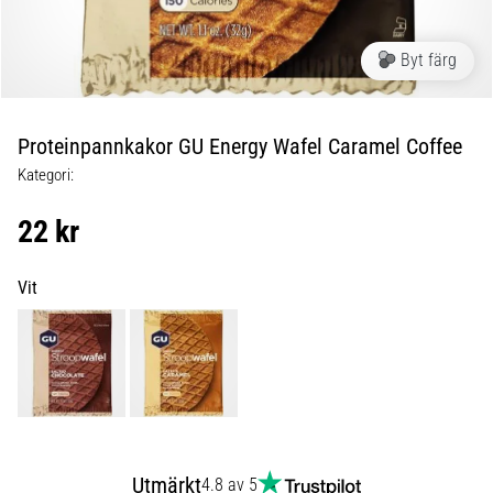
Blixtsnabb
löpning
och
Byt färg
beeptest:
Vad
är
Proteinpannkakor GU Energy Wafel Caramel Coffee
de
Kategori:
och
hur
22 kr
genomförs
de?
Vit
I
praktiken
testar
shuttle
run
snabbhet,
smidighet
och
Utmärkt
4.8 av 5