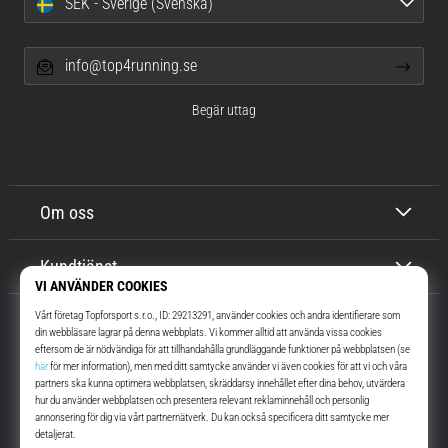
SEK - Sverige (Svenska)
info@top4running.se
Begär uttag
Om oss
Kundtjänst
Top4Running.se
I mer än 16 år vi har vi motiverat dig att gå ut och springa. Snabbare. Med
oss. Varje dag.