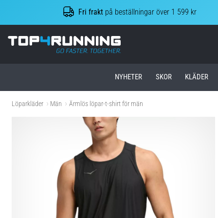
Fri frakt
på beställningar över 1 599 kr
Top4Running.se
NYHETER
SKOR
KLÄDER
Löparkläder
Män
Ärmlös löpar-t-shirt för män