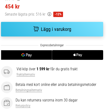
454 kr
Senaste lägsta pris:
516 kr
-12%
Lägg i varukorg
Vid köp över
1 599 kr
får du gratis frakt
fraktalternativ
Betala med kort online eller andra betalningsmetoder
Betalningsalternativ
Du kan returnera varorna inom 30 dagar
Returpolicy