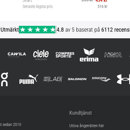
Senaste lägsta pris
516 kr
S L XL
r
Utmärkt
4.8
av 5 baserat på
6112 recens
Kundtjänst
st sedan 2010
Utöva ångerrätten här