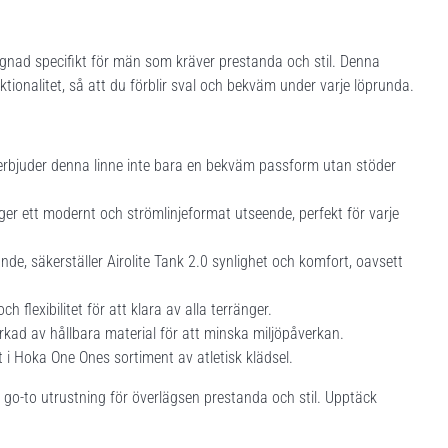
ignad specifikt för män som kräver prestanda och stil. Denna
ionalitet, så att du förblir sval och bekväm under varje löprunda.
erbjuder denna linne inte bara en bekväm passform utan stöder
er ett modernt och strömlinjeformat utseende, perfekt för varje
de, säkerställer Airolite Tank 2.0 synlighet och komfort, oavsett
h flexibilitet för att klara av alla terränger.
rkad av hållbara material för att minska miljöpåverkan.
t i Hoka One Ones sortiment av atletisk klädsel.
in go-to utrustning för överlägsen prestanda och stil. Upptäck