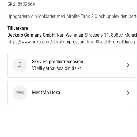
SKU:
8632569
Uppgradera din löpkläder med Airolite Tank 2.0 och upplev den perf
Tillverkare
Deckers Germany GmbH
, Karl-Weinmair-Strasse 9-11, 80807 Munic
https://www.hoka.com/de/at/impressum.html#localePromptDialog
Skriv en produktrecension
Skriv en produktrecension
Vi vill gärna läsa din åsikt
Mer från Hoka
Hoka