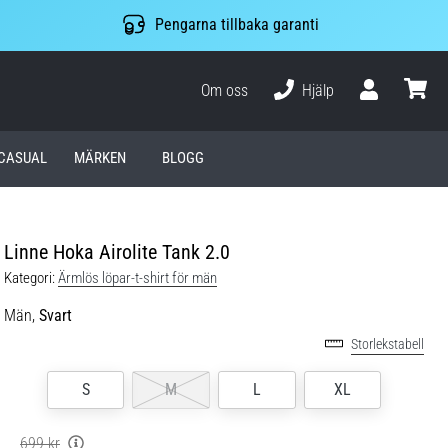
Pengarna tillbaka garanti
Om oss
Hjälp
varuko
CASUAL
MÄRKEN
BLOGG
Linne Hoka Airolite Tank 2.0
Kategori:
Ärmlös löpar-t-shirt för män
Män,
Svart
Storlekstabell
S
M
L
XL
699 kr