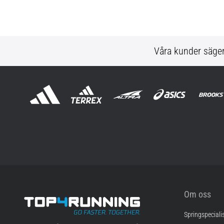
Våra kunder säge
Om oss
Springspeciali