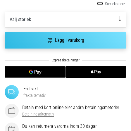
riktningsförändringar.
Storlekstabell
Hur
utförs
Välj storlek
det
korrekt,
var
används
Lägg i varukorg
det…
6. 8. 2026
•
9 min. läsning
Löparknä:
Fri frakt
Orsaker,
fraktalternativ
behandling
och
Betala med kort online eller andra betalningsmetoder
förebyggande
Betalningsalternativ
åtgärder
Du kan returnera varorna inom 30 dagar
Löparknä,