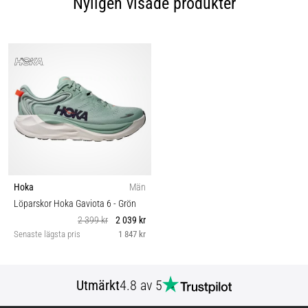
Nyligen visade produkter
Hoka
Män
Löparskor Hoka Gaviota 6
- Grön
2 399 kr
2 039 kr
Senaste lägsta pris
1 847 kr
Utmärkt
4.8 av 5