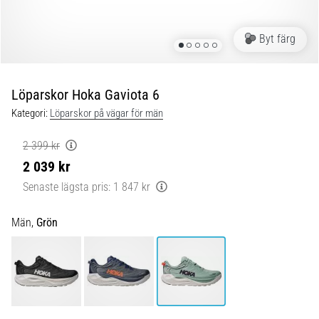
Blixtsnabb
löpning
och
Byt färg
beeptest:
Vad
är
Löparskor Hoka Gaviota 6
de
Kategori:
Löparskor på vägar för män
och
hur
2 399 kr
genomförs
2 039 kr
de?
Senaste lägsta pris:
1 847 kr
I
praktiken
Män,
Grön
testar
shuttle
run
snabbhet,
smidighet
och