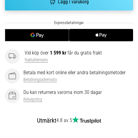
riktningsförändringar.
Lägg i varukorg
Hur
utförs
det
korrekt,
var
används
det…
Vid köp över
1 599 kr
får du gratis frakt
fraktalternativ
6. 8. 2026
Betala med kort online eller andra betalningsmetoder
•
9 min. läsning
Betalningsalternativ
Löparknä:
Du kan returnera varorna inom 30 dagar
Orsaker,
Returpolicy
behandling
och
förebyggande
Utmärkt
4.8 av 5
åtgärder
Löparknä,