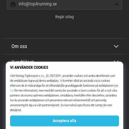
info@top4running.se
Begär uttag
Om oss
Kundtjänst
Top4Running.se
I mer än 16 år vi har vi motiverat dig att gå ut och springa. Snabbare. Med
oss. Varje dag.
Instagram
YouTube