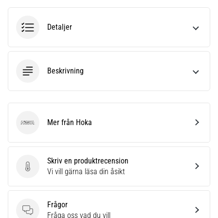
även
känt
Detaljer
som
iliotibialbandssyndrom
(ITBS),
är
Beskrivning
ett
mycket
vanligt
hälsoproblem
som
Mer från Hoka
löpare
Hoka
drabbas
av.
Vad…
Skriv en produktrecension
Skriv en produktrecension
Vi vill gärna läsa din åsikt
Visa
alla
Frågor
artiklar
Frågor
Fråga oss vad du vill