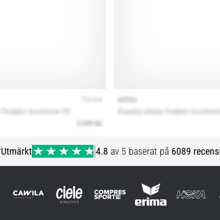
r
Utmärkt
4.8
av 5 baserat på
6089 recens