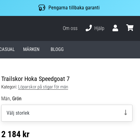
Pengarna tillbaka garanti
Om oss
Hjälp
varuko
CASUAL
MÄRKEN
BLOGG
Trailskor Hoka Speedgoat 7
Kategori:
Löparskor på stigar för män
Män,
Grön
Välj storlek
2 184 kr