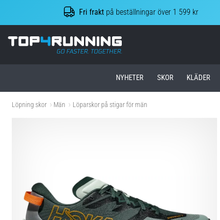
Fri frakt
på beställningar över 1 599 kr
Top4Running.se
NYHETER
SKOR
KLÄDER
Löpning skor
Män
Löparskor på stigar för män