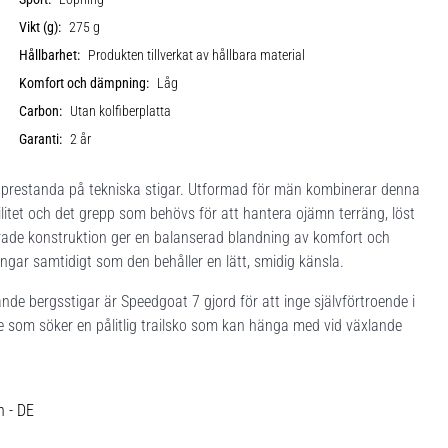
Vikt (g):
275 g
Hållbarhet:
Produkten tillverkat av hållbara material
Komfort och dämpning:
Låg
Carbon:
Utan kolfiberplatta
Garanti:
2 år
 prestanda på tekniska stigar. Utformad för män kombinerar denna
itet och det grepp som behövs för att hantera ojämn terräng, löst
rade konstruktion ger en balanserad blandning av komfort och
ningar samtidigt som den behåller en lätt, smidig känsla.
vande bergsstigar är Speedgoat 7 gjord för att inge självförtroende i
re som söker en pålitlig trailsko som kan hänga med vid växlande
h - DE