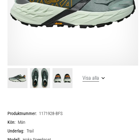
Visa alla
Produktnummer:
1171928-BFS
Kön:
Män
Underlag:
Trail
Modell:
Hoka Speedgoat