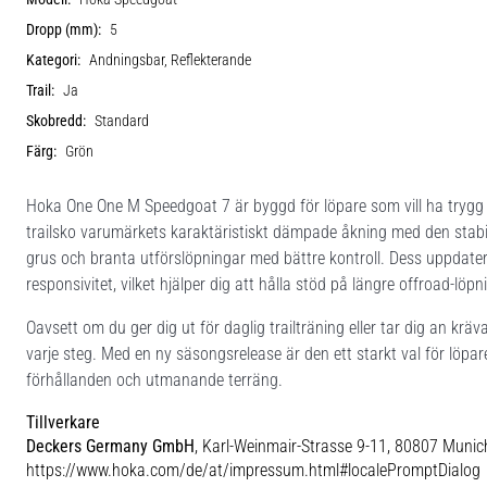
Dropp (mm):
5
Kategori:
Andningsbar, Reflekterande
Trail:
Ja
Skobredd:
Standard
Färg:
Grön
Hoka One One M Speedgoat 7 är byggd för löpare som vill ha trygg
trailsko varumärkets karaktäristiskt dämpade åkning med den stabil
grus och branta utförslöpningar med bättre kontroll. Dess uppdate
responsivitet, vilket hjälper dig att hålla stöd på längre offroad-löp
Oavsett om du ger dig ut för daglig trailträning eller tar dig an krä
varje steg. Med en ny säsongsrelease är den ett starkt val för löpa
förhållanden och utmanande terräng.
Tillverkare
Deckers Germany GmbH
, Karl-Weinmair-Strasse 9-11, 80807 Munic
https://www.hoka.com/de/at/impressum.html#localePromptDialog