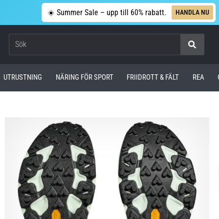
☀️ Summer Sale – upp till 60% rabatt.
HANDLA NU
Sök
UTRUSTNING
NÄRING FÖR SPORT
FRIIDROTT & FÄLT
REA