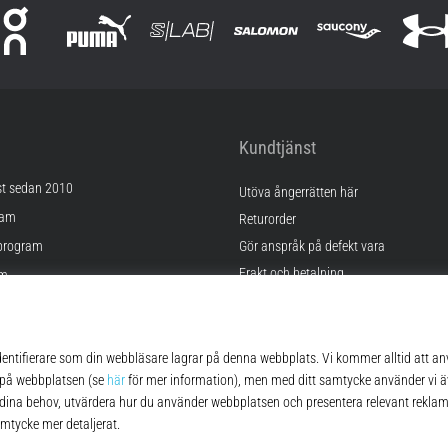
Kundtjänst
st sedan 2010
Utöva ångerrätten här
ram
Returorder
program
Gör anspråk på defekt vara
Frakt och betalning
am
Hitta rätt storlek
Kontakt
lningar
FAQ
kor
Sekretesspolicy