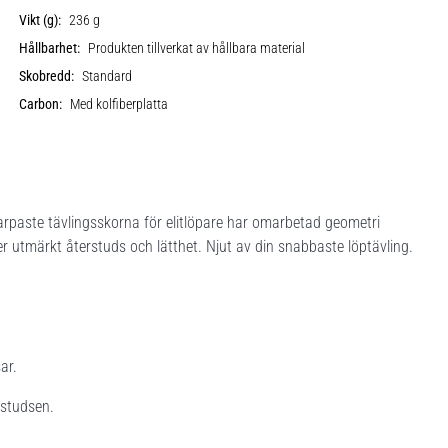
Vikt (g):
236 g
Hållbarhet:
Produkten tillverkat av hållbara material
Skobredd:
Standard
Carbon:
Med kolfiberplatta
rpaste tävlingsskorna för elitlöpare har omarbetad geometri
 utmärkt återstuds och lätthet. Njut av din snabbaste löptävling.
ar.
 studsen.