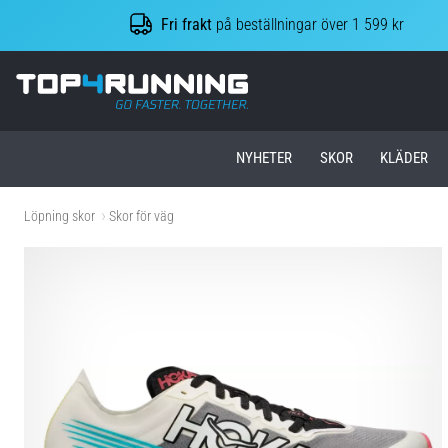
Fri frakt
på beställningar över 1 599 kr
Top4Running.se
NYHETER
SKOR
KLÄDER
Löpning skor
Skor för väg