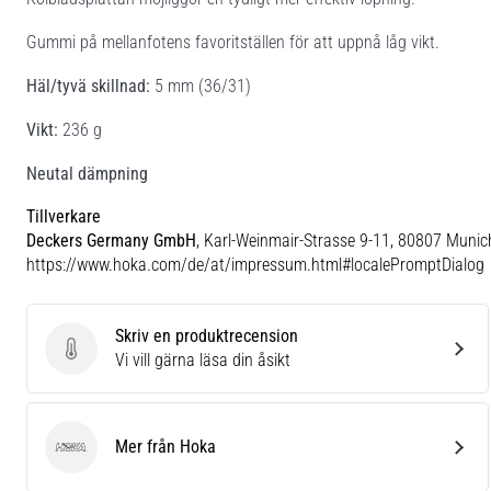
Gummi på mellanfotens favoritställen för att uppnå låg vikt.
Häl/tyvä skillnad:
5 mm (36/31)
Vikt:
236 g
Neutal dämpning
Tillverkare
Deckers Germany GmbH
, Karl-Weinmair-Strasse 9-11, 80807 Munic
https://www.hoka.com/de/at/impressum.html#localePromptDialog
Skriv en produktrecension
Skriv en produktrecension
Vi vill gärna läsa din åsikt
Mer från Hoka
Hoka