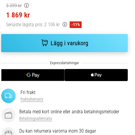
3 399 kr
1 869 kr
Senaste lägsta pris:
2 106 kr
-11%
Lägg i varukorg
Fri frakt
fraktalternativ
Betala med kort online eller andra betalningsmetoder
Betalningsalternativ
Du kan returnera varorna inom 30 dagar