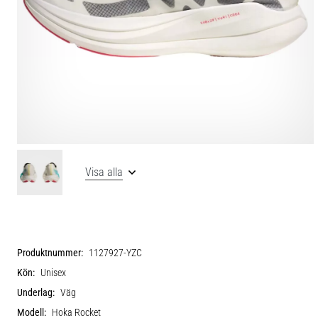
Visa alla
Produktnummer:
1127927-YZC
Kön:
Unisex
Underlag:
Väg
Modell:
Hoka Rocket