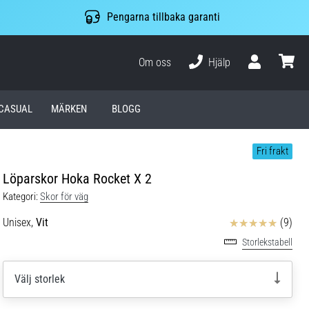
Pengarna tillbaka garanti
Om oss
Hjälp
varuko
CASUAL
MÄRKEN
BLOGG
Fri frakt
Löparskor Hoka Rocket X 2
Kategori:
Skor för väg
Recensioner
Unisex,
Vit
(9)
Storlekstabell
Välj storlek