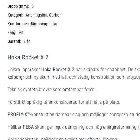
Dropp (mm):
5
Kategori:
Andningsbar, Carbon
Komfort och dämpning:
Låg
Färg:
Vit
Garanti:
2 år
Hoka Rocket X 2
Unisex löparskor
Hoka Rocket X 2
har skapats för snabbhet. De ska
kolborgr
och ny skum med lätt och stadig konstruktion som erbjuder
Teknisk syntetnät övre som omfamnar foten.
Förstärkt språklig tå er konstruerad för att hålla på plats.
PROFLY-X™
-konstuktion dämpar slag och möjliggör energiska studs
Hållbar
PEBA
skum ger mjuk dämpning och hög energireturnering i
Kolbladsplattan möjliggör en tydligt mer effektiv löpning.