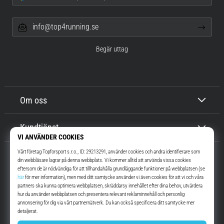
info@top4running.se
Begär uttag
Om oss
Kundtjänst
Top4Running.se
I mer än 16 år vi har vi motiverat dig att gå ut och springa. Snabbare. Med
oss. Varje dag.