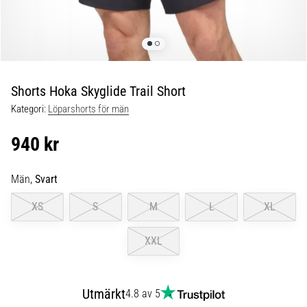
Blixtsnabb
löpning
och
beeptest:
Vad
är
Shorts Hoka Skyglide Trail Short
de
Kategori:
Löparshorts för män
och
hur
940 kr
genomförs
de?
Män,
Svart
I
praktiken
XS
S
M
L
XL
testar
shuttle
XXL
run
snabbhet,
smidighet
Utmärkt
och
4.8 av 5