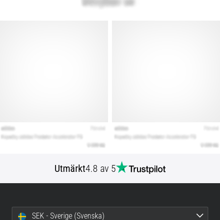
Utmärkt
4.8 av 5
SEK - Sverige (Svenska)