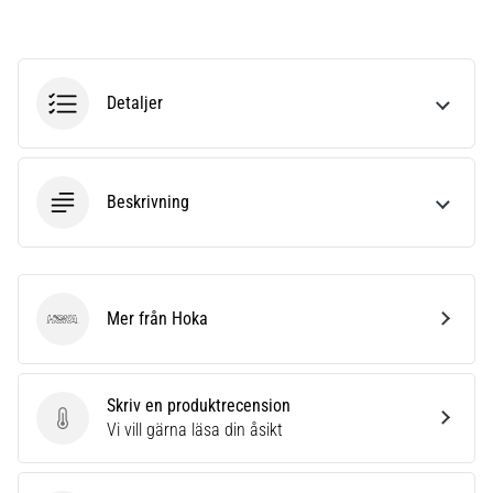
riktningsförändringar.
Hur
utförs
det
korrekt,
Detaljer
var
används
det…
Beskrivning
6. 8. 2026
•
9 min. läsning
Löparknä:
Mer från Hoka
Hoka
Orsaker,
behandling
och
Skriv en produktrecension
förebyggande
Skriv en produktrecension
Vi vill gärna läsa din åsikt
åtgärder
Löparknä,