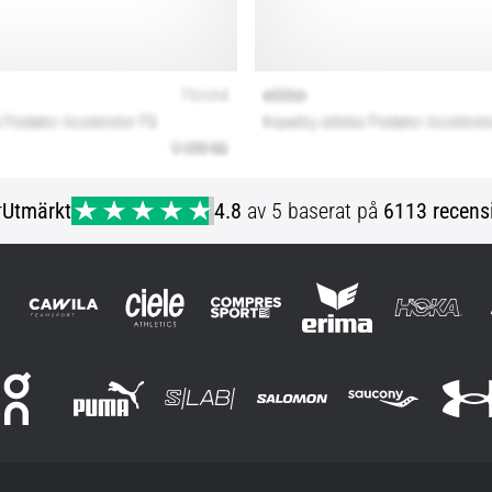
r
Utmärkt
4.8
av 5 baserat på
6113 recens