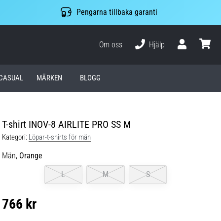
Pengarna tillbaka garanti
Om oss
Hjälp
varuko
CASUAL
MÄRKEN
BLOGG
T-shirt INOV-8 AIRLITE PRO SS M
Kategori:
Löpar-t-shirts för män
Män,
Orange
L
M
S
766 kr