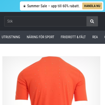
☀️ Summer Sale – upp till 60% rabatt.
HANDLA NU
Sök
UTRUSTNING
NÄRING FÖR SPORT
FRIIDROTT & FÄLT
REA