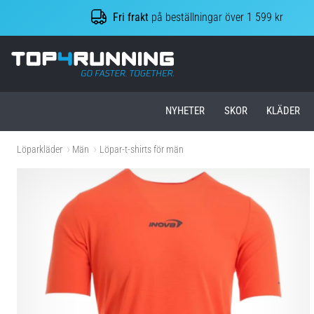
Fri frakt
på beställningar över 1 599 kr
Top4Running.se
NYHETER
SKOR
KLÄDER
Löparkläder
Män
Löpar-t-shirts för män