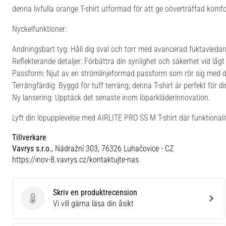
denna livfulla orange T-shirt utformad för att ge oöverträffad komf
Nyckelfunktioner:
Andningsbart tyg: Håll dig sval och torr med avancerad fuktavledan
Reflekterande detaljer: Förbättra din synlighet och säkerhet vid lågt 
Passform: Njut av en strömlinjeformad passform som rör sig med dig
Terrängfärdig: Byggd för tuff terräng; denna T-shirt är perfekt för 
Ny lansering: Upptäck det senaste inom löparkläderinnovation.
Lyft din löpupplevelse med AIRLITE PRO SS M T-shirt där funktionalit
Tillverkare
Vavrys s.r.o.
, Nádražní 303, 76326 Luhačovice - CZ
https://inov-8.vavrys.cz/kontaktujte-nas
Skriv en produktrecension
Skriv en produktrecension
Vi vill gärna läsa din åsikt