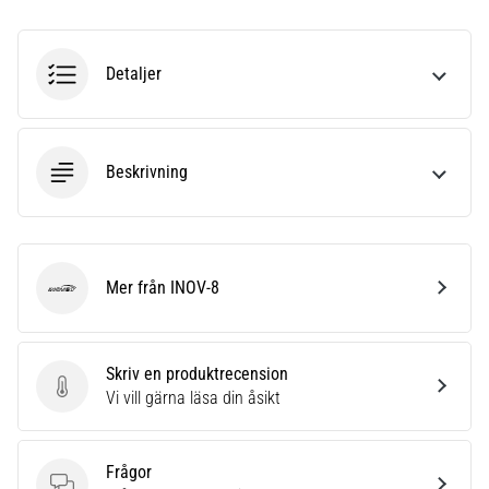
under
eller
efter
löpning?
Detaljer
En
av
de
vanligaste
Beskrivning
orsakerna
är
plantar
fasciit.
Mer från INOV-8
Vad
INOV-8
beror
det…
Skriv en produktrecension
Skriv en produktrecension
Vi vill gärna läsa din åsikt
Visa
alla
artiklar
Frågor