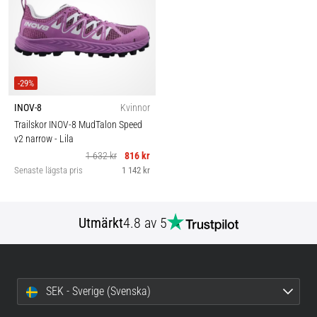
-29%
INOV-8
Kvinnor
Trailskor INOV-8 MudTalon Speed
v2 narrow
- Lila
1 632 kr
816 kr
Senaste lägsta pris
1 142 kr
Utmärkt
4.8 av 5
SEK - Sverige (Svenska)