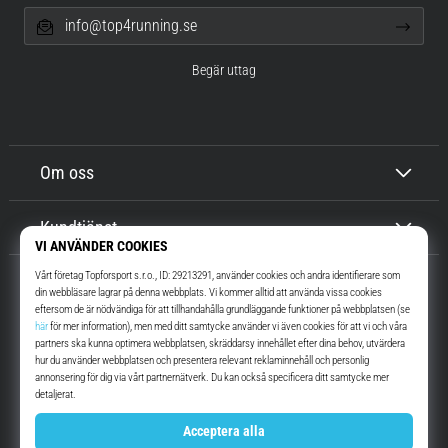
info@top4running.se
Begär uttag
Om oss
Kundtjänst
Top4Running.se
I mer än 16 år vi har vi motiverat dig att gå ut och springa. Snabbare. Med
oss. Varje dag.
Instagram
YouTube