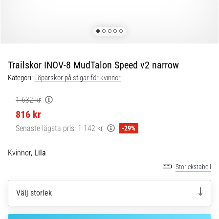
under
och
efter
löpning
Knäsmärta
drabbar
Trailskor INOV-8 MudTalon Speed v2 narrow
alla
Kategori:
Löparskor på stigar för kvinnor
löpare
minst
1 632 kr
en
816 kr
gång
i
Senaste lägsta pris:
1 142 kr
-29%
livet,
oavsett
Kvinnor,
Lila
om
Storlekstabell
du
är
amatör
Välj storlek
eller
proffs.