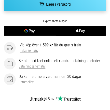
Vilka
Lägg i varukorg
är
de
vanligaste…
5. 8. 2026
•
8 min. läsning
Vid köp över
1 599 kr
får du gratis frakt
fraktalternativ
Plantar
fasciit:
Betala med kort online eller andra betalningsmetoder
Symptom,
Betalningsalternativ
orsaker
och
Du kan returnera varorna inom 30 dagar
behandling
Returpolicy
Upplever
du
Utmärkt
4.8 av 5
skarp
hälsmärta