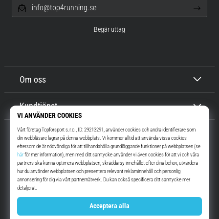
info@top4running.se
Begär uttag
Om oss
Kundtjänst
Top4Running.se
I mer än 16 år vi har vi motiverat dig att gå ut och springa. Snabbare. Med
oss. Varje dag.
Instagram
YouTube