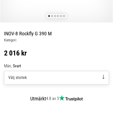
Blixtsnabb
löpning
och
beeptest:
Vad
är
INOV-8 Rockfly G 390 M
de
Kategori:
och
hur
2 016 kr
genomförs
de?
Män,
Svart
I
praktiken
Välj storlek
testar
shuttle
run
snabbhet,
Utmärkt
4.8 av 5
smidighet
och