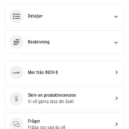
riktningsförändringar.
Hur
utförs
Detaljer
det
korrekt,
var
används
Beskrivning
det…
6. 8. 2026
•
Mer från INOV-8
9 min. läsning
INOV-8
Löparknä:
Orsaker,
Skriv en produktrecension
behandling
Skriv en produktrecension
Vi vill gärna läsa din åsikt
och
förebyggande
åtgärder
Frågor
Löparknä,
Frågor
Fråga oss vad du vill