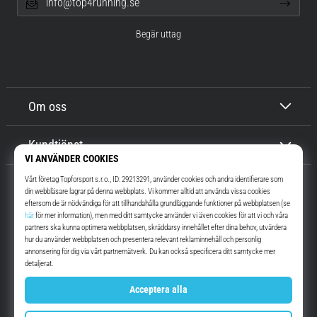
info@top4running.se
Begär uttag
Om oss
Kundtjänst
Top4Running.se
I mer än 16 år vi har vi motiverat dig att gå ut och springa. Snabbare. Med
oss. Varje dag.
Instagram
YouTube