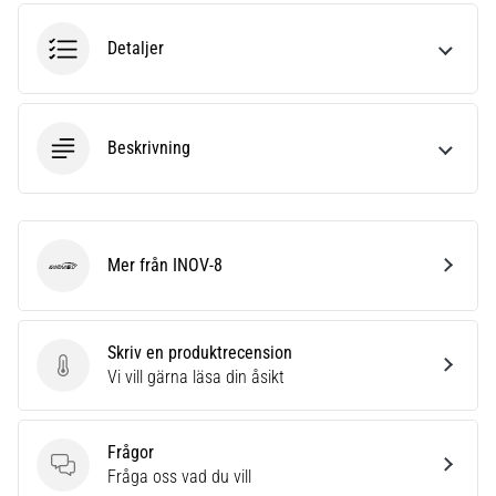
riktningsförändringar.
Hur
Detaljer
utförs
det
korrekt,
var
Beskrivning
används
det…
6. 8. 2026
•
Mer från INOV-8
INOV-8
9 min. läsning
Löparknä:
Orsaker,
Skriv en produktrecension
behandling
Skriv en produktrecension
Vi vill gärna läsa din åsikt
och
förebyggande
åtgärder
Frågor
Frågor
Fråga oss vad du vill
Löparknä,