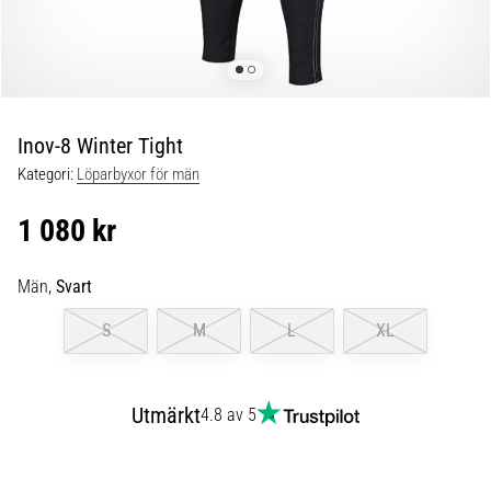
Blixtsnabb
löpning
och
beeptest:
Vad
är
Inov-8 Winter Tight
de
Kategori:
Löparbyxor för män
och
hur
1 080 kr
genomförs
de?
Män,
Svart
I
praktiken
S
M
L
XL
testar
shuttle
run
Utmärkt
4.8 av 5
snabbhet,
smidighet
och