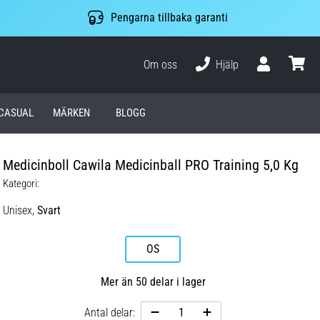
Pengarna tillbaka garanti
Om oss
Hjälp
varuko
CASUAL
MÄRKEN
BLOGG
Medicinboll Cawila Medicinball PRO Training 5,0 Kg
Kategori:
Unisex,
Svart
OS
Mer än 50 delar i lager
Antal delar: