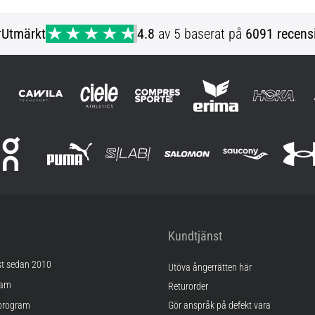
r
Utmärkt
4.8
av 5 baserat på
6091 recens
Kundtjänst
st sedan 2010
Utöva ångerrätten här
ram
Returorder
program
Gör anspråk på defekt vara