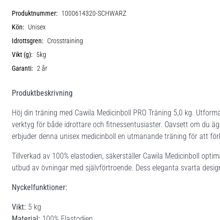
Produktnummer:
1000614320-SCHWARZ
Kön:
Unisex
Idrottsgren:
Crosstraining
Vikt (g):
5kg
Garanti:
2 år
Produktbeskrivning
Höj din träning med Cawila Medicinboll PRO Träning 5,0 kg. Utformad
verktyg för både idrottare och fitnessentusiaster. Oavsett om du ägnar
erbjuder denna unisex medicinboll en utmanande träning för att förb
Tillverkad av 100% elastodien, säkerställer Cawila Medicinboll optima
utbud av övningar med självförtroende. Dess eleganta svarta design 
Nyckelfunktioner:
Vikt:
5 kg
Material:
100% Elastodien