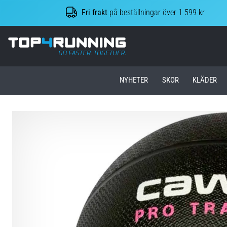
Fri frakt
på beställningar över 1 599 kr
Top4Running.se
NYHETER
SKOR
KLÄDER