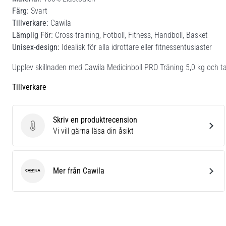
Färg:
Svart
Tillverkare:
Cawila
Lämplig För:
Cross-training, Fotboll, Fitness, Handboll, Basket
Unisex-design:
Idealisk för alla idrottare eller fitnessentusiaster
Upplev skillnaden med Cawila Medicinboll PRO Träning 5,0 kg och ta d
Tillverkare
Skriv en produktrecension
Skriv en produktrecension
Vi vill gärna läsa din åsikt
Mer från Cawila
Cawila