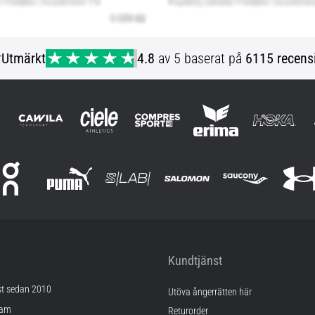
r
Utmärkt
4.8
av 5 baserat på
6115 recens
Kundtjänst
st sedan 2010
Utöva ångerrätten här
ram
Returorder