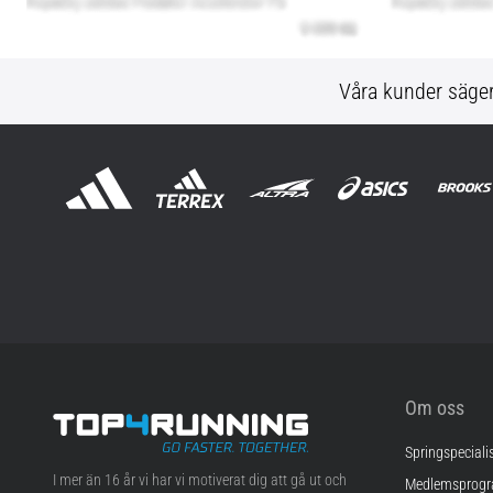
Våra kunder säge
Om oss
Springspeciali
Top4Running.se
I mer än 16 år vi har vi motiverat dig att gå ut och
Medlemsprog