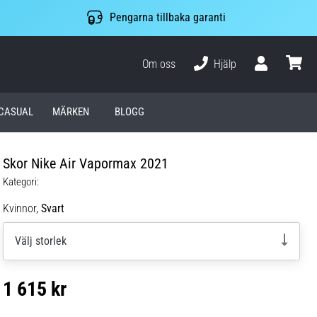
Pengarna tillbaka garanti
Om oss
Hjälp
varuko
CASUAL
MÄRKEN
BLOGG
Skor Nike Air Vapormax 2021
Kategori:
Kvinnor,
Svart
Välj storlek
1 615 kr