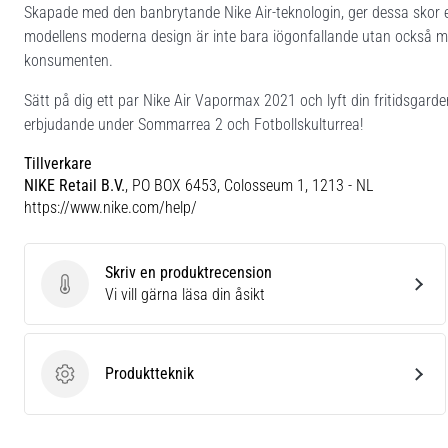
Skapade med den banbrytande Nike Air-teknologin, ger dessa skor 
modellens moderna design är inte bara iögonfallande utan också miljö
konsumenten.
Sätt på dig ett par Nike Air Vapormax 2021 och lyft din fritidsgard
erbjudande under Sommarrea 2 och Fotbollskulturrea!
Tillverkare
NIKE Retail B.V.
, PO BOX 6453, Colosseum 1, 1213 - NL
https://www.nike.com/help/
Skriv en produktrecension
Skriv en produktrecension
Vi vill gärna läsa din åsikt
Produktteknik
Produktteknik