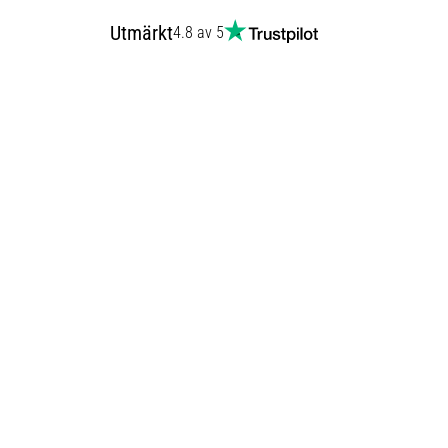
Utmärkt
4.8 av 5