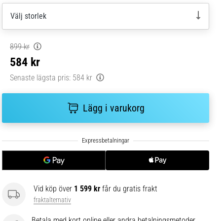
Välj storlek
899 kr
584 kr
Senaste lägsta pris:
584 kr
Lägg i varukorg
Vid köp över
1 599 kr
får du gratis frakt
fraktalternativ
Betala med kort online eller andra betalningsmetoder