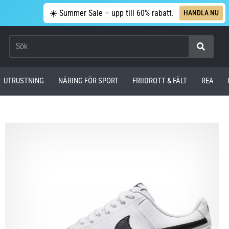
☀️ Summer Sale – upp till 60% rabatt.
HANDLA NU
Sök
UTRUSTNING
NÄRING FÖR SPORT
FRIIDROTT & FÄLT
REA