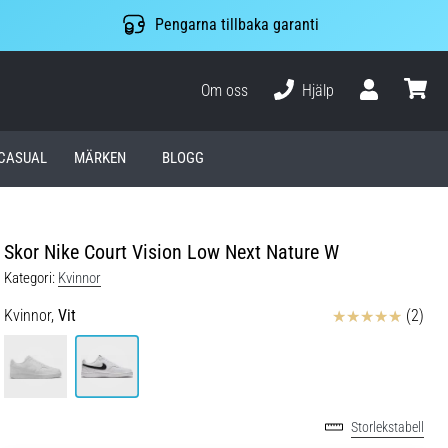
Pengarna tillbaka garanti
Om oss
Hjälp
varuko
CASUAL
MÄRKEN
BLOGG
Skor Nike Court Vision Low Next Nature W
Kategori:
Kvinnor
Recensioner
Kvinnor,
Vit
(2)
Storlekstabell