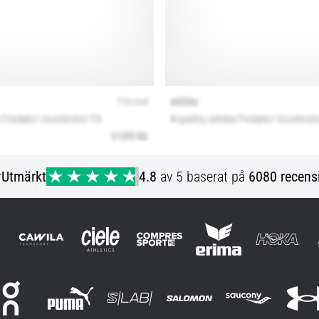
r
Utmärkt
4.8
av 5 baserat på
6080 recens