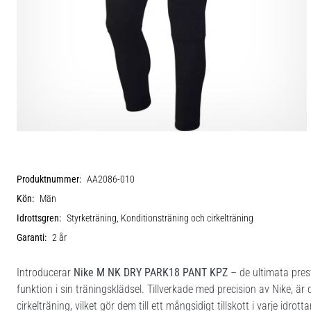
Produktnummer:
AA2086-010
Kön:
Män
Idrottsgren:
Styrketräning, Konditionsträning och cirkelträning
Garanti:
2 år
Introducerar
Nike M NK DRY PARK18 PANT KPZ
– de ultimata pres
funktion i sin träningsklädsel. Tillverkade med precision av Nike, ä
cirkelträning, vilket gör dem till ett mångsidigt tillskott i varje idrot