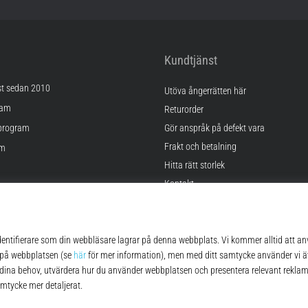
Kundtjänst
st sedan 2010
Utöva ångerrätten här
ram
Returorder
program
Gör anspråk på defekt vara
Frakt och betalning
am
Hitta rätt storlek
Kontakt
lningar
FAQ
kor
Sekretesspolicy
© 2010 – 2026
Top4Running.se