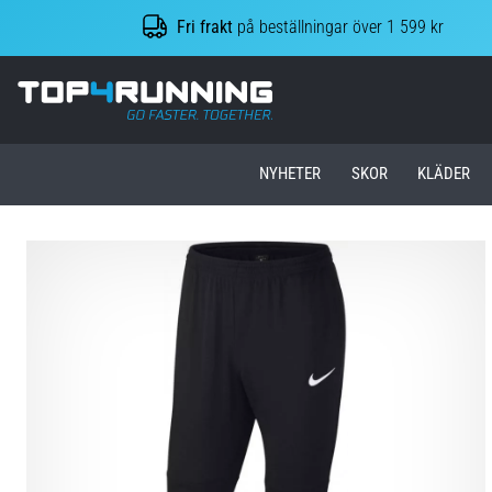
Fri frakt
på beställningar över 1 599 kr
Top4Running.se
NYHETER
SKOR
KLÄDER