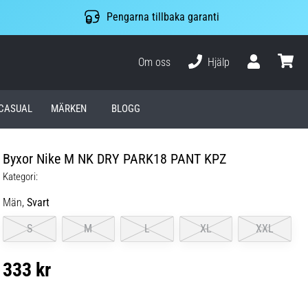
Pengarna tillbaka garanti
Om oss
Hjälp
varuko
CASUAL
MÄRKEN
BLOGG
Byxor Nike M NK DRY PARK18 PANT KPZ
Kategori:
Män,
Svart
S
M
L
XL
XXL
333 kr