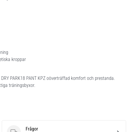
äning
letiska kroppar
 NK DRY PARK18 PANT KPZ oöverträffad komfort och prestanda.
ktiga träningsbyxor.
Frågor