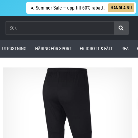
☀️ Summer Sale – upp till 60% rabatt.
HANDLA NU
Sök
UTRUSTNING
NÄRING FÖR SPORT
FRIIDROTT & FÄLT
REA