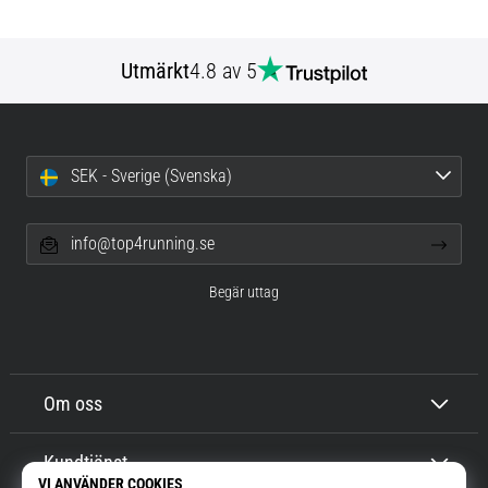
Utmärkt
4.8 av 5
SEK - Sverige (Svenska)
info@top4running.se
Begär uttag
Om oss
Kundtjänst