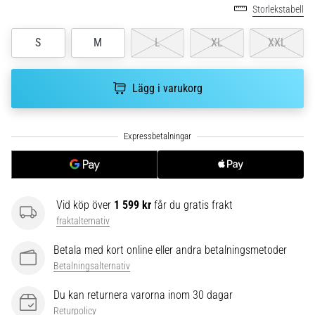
Vilka
Storlekstabell
är
de
S
M
L
XL
XXL
vanligaste…
Lägg i varukorg
5. 8. 2026
•
8 min. läsning
Plantar
fasciit:
Symptom,
orsaker
Vid köp över
1 599 kr
får du gratis frakt
och
fraktalternativ
behandling
Betala med kort online eller andra betalningsmetoder
Upplever
Betalningsalternativ
du
skarp
Du kan returnera varorna inom 30 dagar
hälsmärta
Returpolicy