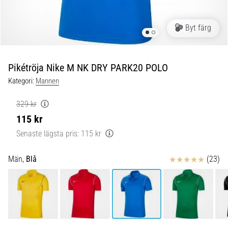
under
och
efter
Byt färg
löpning
Knäsmärta
drabbar
Pikétröja Nike M NK DRY PARK20 POLO
alla
Kategori:
Mannen
löpare
minst
329 kr
en
115 kr
gång
i
Senaste lägsta pris:
115 kr
livet,
oavsett
Recensioner
Män,
Blå
(23)
om
du
är
amatör
eller
proffs.