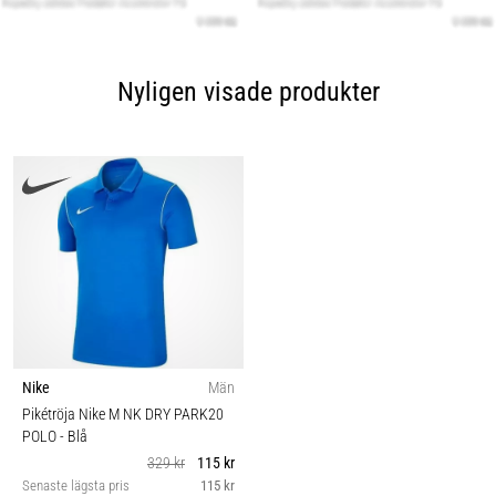
Nyligen visade produkter
Nike
Män
Pikétröja Nike M NK DRY PARK20
POLO
- Blå
329 kr
115 kr
Senaste lägsta pris
115 kr