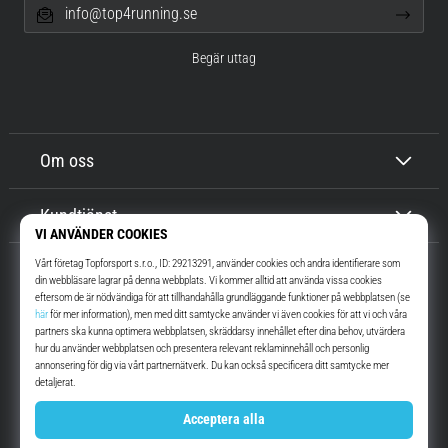
info@top4running.se
Begär uttag
Om oss
Kundtjänst
Top4Running.se
I mer än 16 år vi har vi motiverat dig att gå ut och springa. Snabbare. Med
oss. Varje dag.
Instagram
YouTube