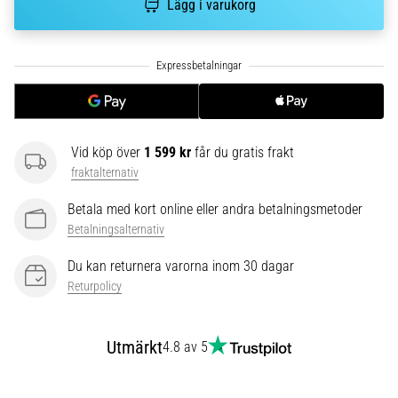
riktningsförändringar.
Lägg i varukorg
Hur
utförs
det
korrekt,
var
används
det…
Vid köp över
1 599 kr
får du gratis frakt
fraktalternativ
6. 8. 2026
Betala med kort online eller andra betalningsmetoder
•
9 min. läsning
Betalningsalternativ
Löparknä:
Du kan returnera varorna inom 30 dagar
Orsaker,
Returpolicy
behandling
och
förebyggande
Utmärkt
4.8 av 5
åtgärder
Löparknä,