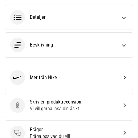
även
känt
Detaljer
som
iliotibialbandssyndrom
(ITBS),
är
Beskrivning
ett
mycket
vanligt
hälsoproblem
som
Mer från Nike
löpare
Nike
drabbas
av.
Vad…
Skriv en produktrecension
Skriv en produktrecension
Vi vill gärna läsa din åsikt
Visa
alla
Frågor
artiklar
Frågor
Fråga oss vad du vill