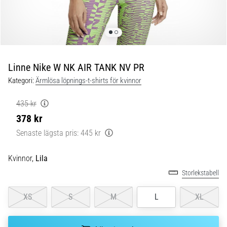
Blixtsnabb
löpning
och
beeptest:
Vad
är
Linne Nike W NK AIR TANK NV PR
de
Kategori:
Ärmlösa löpnings-t-shirts för kvinnor
och
hur
435 kr
genomförs
378 kr
de?
Senaste lägsta pris:
445 kr
I
praktiken
Kvinnor,
Lila
testar
shuttle
Storlekstabell
run
snabbhet,
XS
S
M
L
XL
smidighet
och