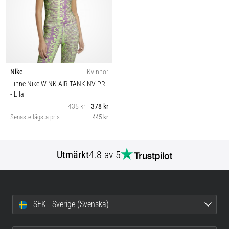
Nike
Kvinnor
Linne Nike W NK AIR TANK NV PR
- Lila
435 kr
378 kr
Senaste lägsta pris
445 kr
Utmärkt
4.8 av 5
SEK - Sverige (Svenska)