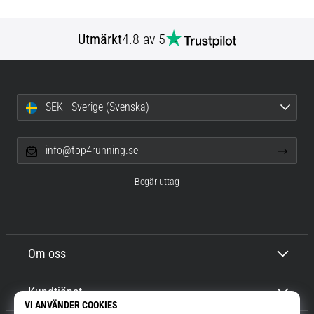
Utmärkt
4.8 av 5
SEK - Sverige (Svenska)
info@top4running.se
Begär uttag
Om oss
Kundtjänst