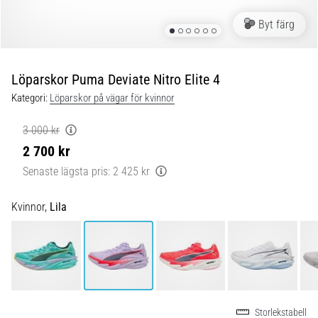
Blixtsnabb
löpning
Byt färg
och
beeptest:
Vad
Löparskor Puma Deviate Nitro Elite 4
är
Kategori:
Löparskor på vägar för kvinnor
de
och
3 000 kr
hur
2 700 kr
genomförs
de?
Senaste lägsta pris:
2 425 kr
I
Kvinnor,
Lila
praktiken
testar
shuttle
run
snabbhet,
smidighet
och
Storlekstabell