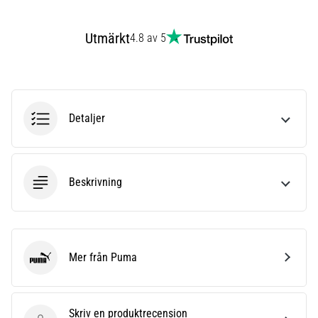
även
känt
Utmärkt
4.8 av 5
som
iliotibialbandssyndrom
(ITBS),
är
ett
Detaljer
mycket
vanligt
hälsoproblem
som
Beskrivning
löpare
drabbas
av.
Vad…
Mer från Puma
Puma
Visa
alla
artiklar
Skriv en produktrecension