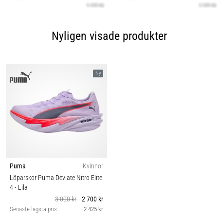
Nyligen visade produkter
Ny
Puma
Kvinnor
Löparskor Puma Deviate Nitro Elite
4
- Lila
3 000 kr
2 700 kr
Senaste lägsta pris
2 425 kr