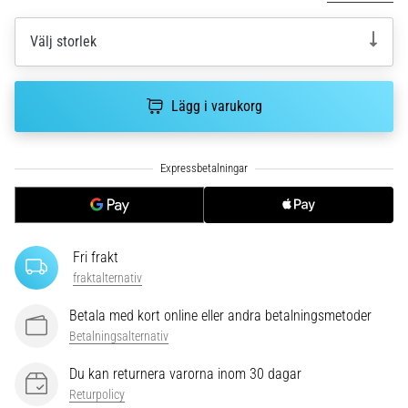
riktningsförändringar.
Hur
Välj storlek
utförs
det
korrekt,
var
Lägg i varukorg
används
det…
6. 8. 2026
•
9 min. läsning
Fri frakt
Löparknä:
fraktalternativ
Orsaker,
behandling
Betala med kort online eller andra betalningsmetoder
och
Betalningsalternativ
förebyggande
åtgärder
Du kan returnera varorna inom 30 dagar
Returpolicy
Löparknä,