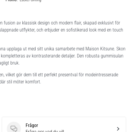
fusion av klassisk design och modern flair, skapad exklusivt för
lappnade utflykter, och erbjuder en sofistikerad look med en touch
nna upplaga ut med sitt unika samarbete med Maison Kitsune. Skon
 kompletteras av kontrasterande detaljer. Den robusta gummisulan
agligt bruk.
, vilket gör dem till ett perfekt presentval för modeintresserade
är stil möter komfort.
Frågor
Frågor
Fråga oss vad du vill