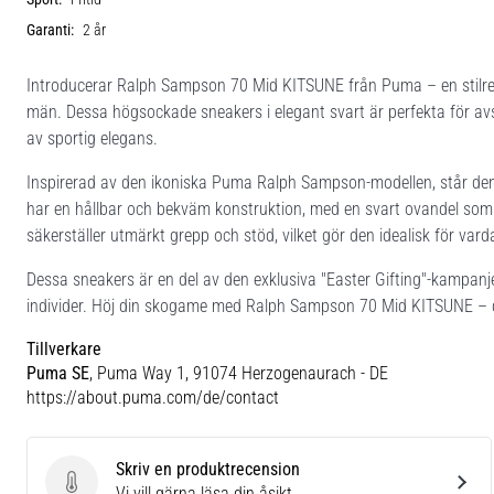
Garanti:
2 år
Introducerar Ralph Sampson 70 Mid KITSUNE från Puma – en stilren 
män. Dessa högsockade sneakers i elegant svart är perfekta för avs
av sportig elegans.
Inspirerad av den ikoniska Puma Ralph Sampson-modellen, står de
har en hållbar och bekväm konstruktion, med en svart ovandel som
säkerställer utmärkt grepp och stöd, vilket gör den idealisk för vard
Dessa sneakers är en del av den exklusiva "Easter Gifting"-kampanjen
individer. Höj din skogame med Ralph Sampson 70 Mid KITSUNE – d
Tillverkare
Puma SE
, Puma Way 1, 91074 Herzogenaurach - DE
https://about.puma.com/de/contact
Skriv en produktrecension
Skriv en produktrecension
Vi vill gärna läsa din åsikt