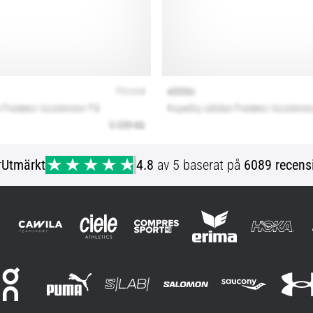
r
Utmärkt
4.8
av 5 baserat på
6089 recens