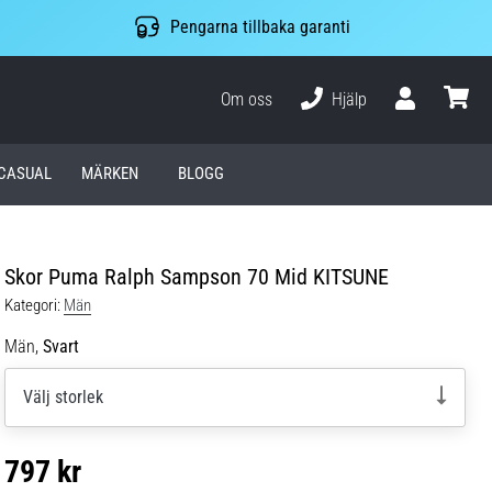
Pengarna tillbaka garanti
Om oss
Hjälp
varuko
CASUAL
MÄRKEN
BLOGG
Skor Puma Ralph Sampson 70 Mid KITSUNE
Kategori:
Män
Män,
Svart
Välj storlek
797 kr