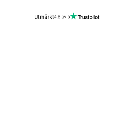
Utmärkt
4.8 av 5