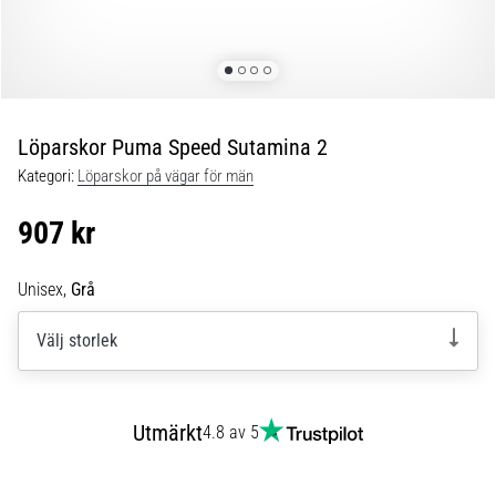
Blixtsnabb
löpning
och
beeptest:
Vad
är
Löparskor Puma Speed Sutamina 2
de
Kategori:
Löparskor på vägar för män
och
hur
907 kr
genomförs
de?
Unisex,
Grå
I
praktiken
Välj storlek
testar
shuttle
run
snabbhet,
Utmärkt
4.8 av 5
smidighet
och