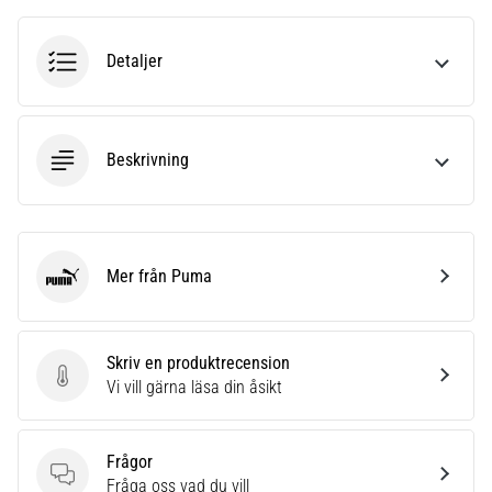
riktningsförändringar.
Hur
utförs
Detaljer
det
korrekt,
var
används
Beskrivning
det…
6. 8. 2026
•
Mer från Puma
9 min. läsning
Puma
Löparknä:
Orsaker,
Skriv en produktrecension
behandling
Skriv en produktrecension
Vi vill gärna läsa din åsikt
och
förebyggande
åtgärder
Frågor
Löparknä,
Frågor
Fråga oss vad du vill