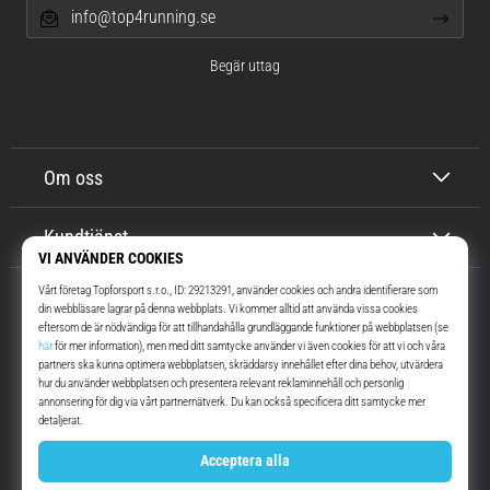
info@top4running.se
Begär uttag
Om oss
Kundtjänst
Top4Running.se
I mer än 16 år vi har vi motiverat dig att gå ut och springa. Snabbare. Med
oss. Varje dag.
Instagram
YouTube