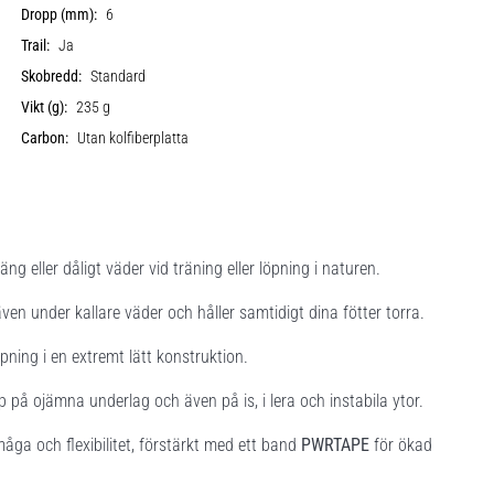
Dropp (mm):
6
Trail:
Ja
Skobredd:
Standard
Vikt (g):
235 g
Carbon:
Utan kolfiberplatta
ng eller dåligt väder vid träning eller löpning i naturen.
även under kallare väder och håller samtidigt dina fötter torra.
ing i en extremt lätt konstruktion.
 på ojämna underlag och även på is, i lera och instabila ytor.
a och flexibilitet, förstärkt med ett band
PWRTAPE
för ökad