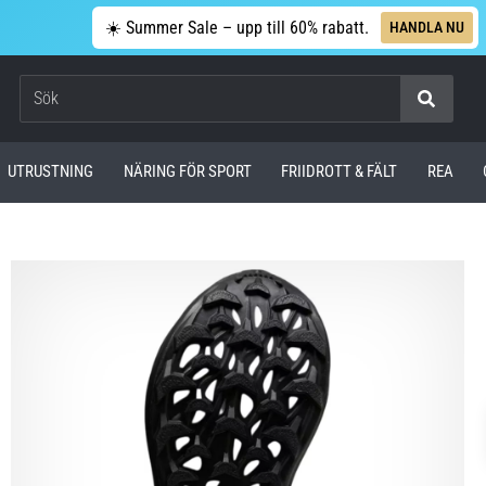
☀️ Summer Sale – upp till 60% rabatt.
HANDLA NU
Sök
UTRUSTNING
NÄRING FÖR SPORT
FRIIDROTT & FÄLT
REA