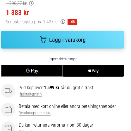
1 796,37 kr
1 383 kr
Senaste lägsta pris:
1 437 kr
-4%
Lägg i varukorg
Vid köp över
1 599 kr
får du gratis frakt
fraktalternativ
Betala med kort online eller andra betalningsmetoder
Betalningsalternativ
Du kan returnera varorna inom 30 dagar