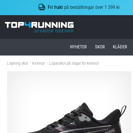
Fri frakt
på beställningar över 1 599 kr
Top4Running.se
NYHETER
SKOR
KLÄDER
Löpning skor
Kvinnor
Löparskor på stigar för kvinnor