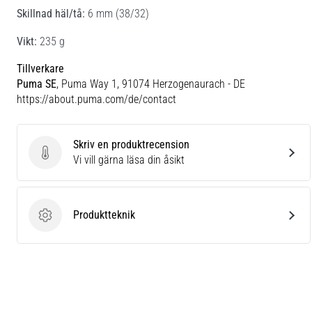
Skillnad häl/tå:
6 mm (38/32)
Vikt:
235 g
Tillverkare
Puma SE
, Puma Way 1, 91074 Herzogenaurach - DE
https://about.puma.com/de/contact
Skriv en produktrecension
Skriv en produktrecension
Vi vill gärna läsa din åsikt
Produktteknik
Produktteknik