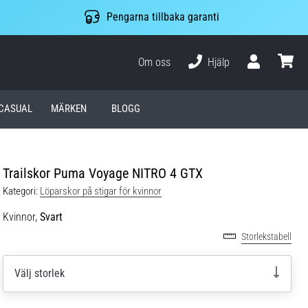
Pengarna tillbaka garanti
Om oss
Hjälp
varuko
CASUAL
MÄRKEN
BLOGG
Trailskor Puma Voyage NITRO 4 GTX
Kategori:
Löparskor på stigar för kvinnor
Kvinnor,
Svart
Storlekstabell
Välj storlek