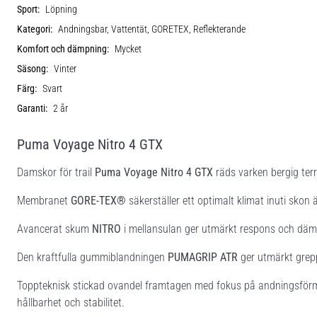
Sport:
Löpning
Kategori:
Andningsbar, Vattentät, GORETEX, Reflekterande
Komfort och dämpning:
Mycket
Säsong:
Vinter
Färg:
Svart
Garanti:
2 år
Puma Voyage Nitro 4 GTX
Damskor för trail
Puma Voyage Nitro 4 GTX
räds varken bergig terrä
Membranet
GORE-TEX®
säkerställer ett optimalt klimat inuti skon 
Avancerat skum
NITRO
i mellansulan ger utmärkt respons och dämpn
Den kraftfulla gummiblandningen
PUMAGRIP ATR
ger utmärkt grepp
Toppteknisk stickad ovandel framtagen med fokus på andningsförmåg
hållbarhet och stabilitet.