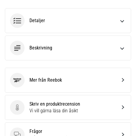
riktningsförändringar.
Hur
utförs
Detaljer
det
korrekt,
var
används
det…
Beskrivning
6. 8. 2026
•
9 min. läsning
Mer från Reebok
Reebok
Löparknä:
Orsaker,
behandling
Skriv en produktrecension
och
Skriv en produktrecension
Vi vill gärna läsa din åsikt
förebyggande
åtgärder
Frågor
Löparknä,