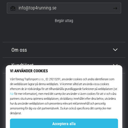
info@top4running.se
Begär uttag
Om oss
Kundtjänst
Top4Running.se
I mer än 16 år vi har vi motiverat dig att gå ut och springa. Snabbare. Med
oss. Varje dag.
Instagram
YouTube