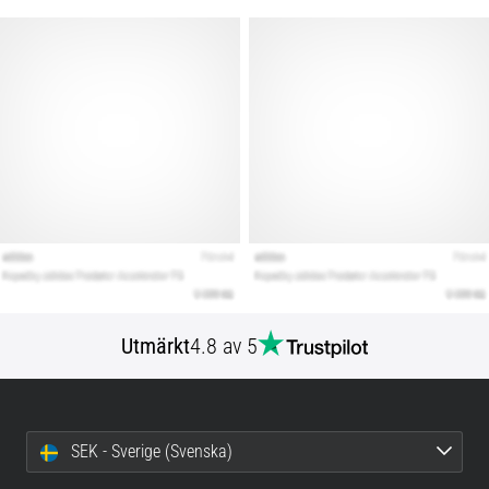
Utmärkt
4.8 av 5
SEK - Sverige (Svenska)