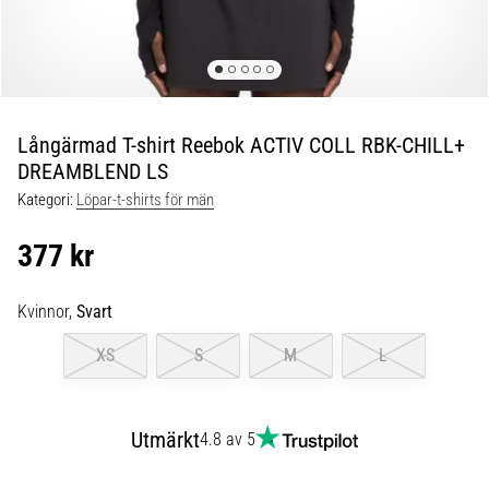
Blixtsnabb
löpning
och
beeptest:
Vad
är
Långärmad T-shirt Reebok ACTIV COLL RBK-CHILL+
de
DREAMBLEND LS
och
Kategori:
Löpar-t-shirts för män
hur
genomförs
377 kr
de?
I
Kvinnor,
Svart
praktiken
testar
XS
S
M
L
shuttle
run
snabbhet,
Utmärkt
4.8 av 5
smidighet
och