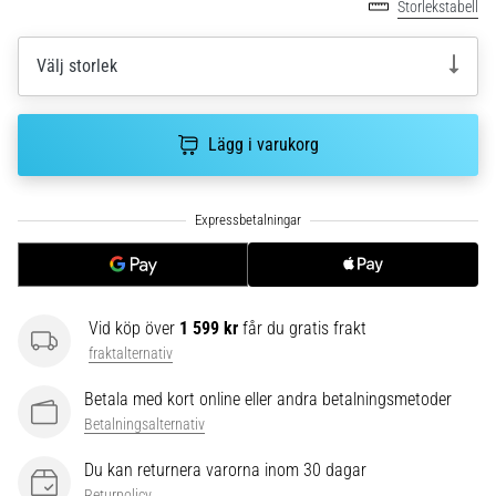
Storlekstabell
av.
Vad…
Välj storlek
6. 8. 2026
•
Lägg i varukorg
10 min. läsning
Löparskor
med
mer
dämpning
Vilka
är
Vid köp över
1 599 kr
får du gratis frakt
TOP-
fraktalternativ
modellerna
av
Betala med kort online eller andra betalningsmetoder
löparskor
Betalningsalternativ
med
Du kan returnera varorna inom 30 dagar
högre
Returpolicy