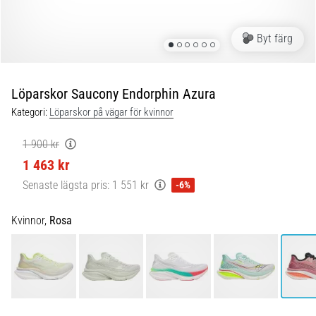
Löparknä:
Orsaker,
behandling
Byt färg
och
förebyggande
åtgärder
Löparskor Saucony Endorphin Azura
Löparknä,
Kategori:
Löparskor på vägar för kvinnor
även
känt
1 900 kr
som
1 463 kr
iliotibialbandssyndrom
Senaste lägsta pris:
1 551 kr
-6%
(ITBS),
är
ett
Kvinnor,
Rosa
mycket
vanligt
hälsoproblem
som
löpare
drabbas