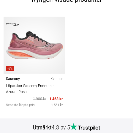
-6%
Saucony
Kvinnor
Löparskor Saucony Endorphin
Azura
- Rosa
1 900 kr
1 463 kr
Senaste lägsta pris
1 551 kr
Utmärkt
4.8 av 5