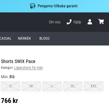
Pengarna tillbaka garanti
Om oss
Hjälp
varuko
CASUAL
MÄRKEN
BLOGG
Shorts SWIX Pace
Kategori:
Löparshorts för män
Män,
Blå
S
M
L
XL
XXL
766 kr