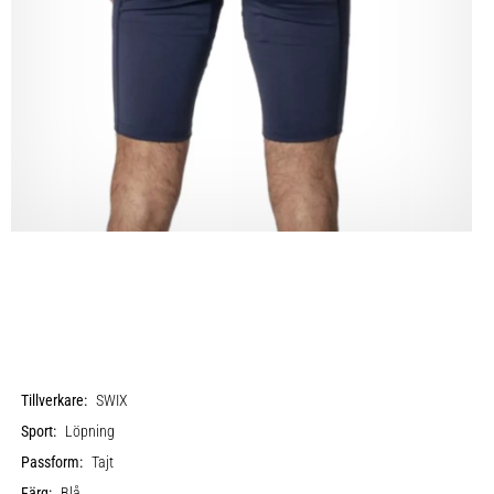
Tillverkare:
SWIX
Sport:
Löpning
Passform:
Tajt
Färg:
Blå