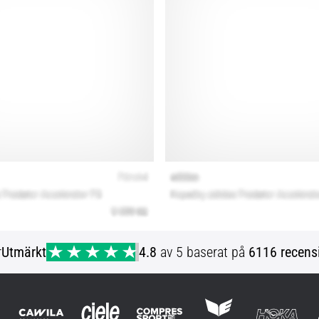
r
Utmärkt
4.8
av 5 baserat på
6116 recens