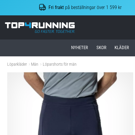
Fri frakt
på beställningar över 1 599 kr
Top4Running.se
NYHETER
SKOR
KLÄDER
Löparkläder
Män
Löparshorts för män