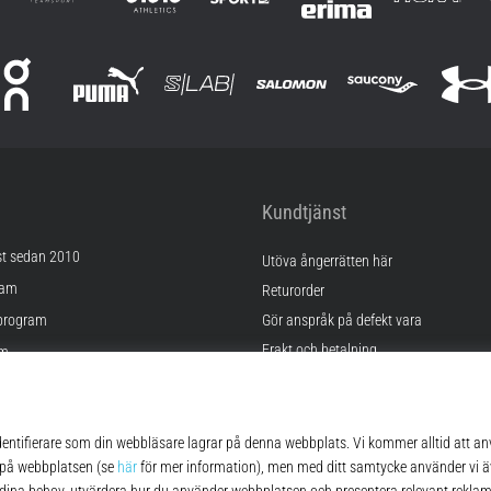
Kundtjänst
st sedan 2010
Utöva ångerrätten här
ram
Returorder
program
Gör anspråk på defekt vara
Frakt och betalning
am
Hitta rätt storlek
Kontakt
lningar
FAQ
kor
Sekretesspolicy