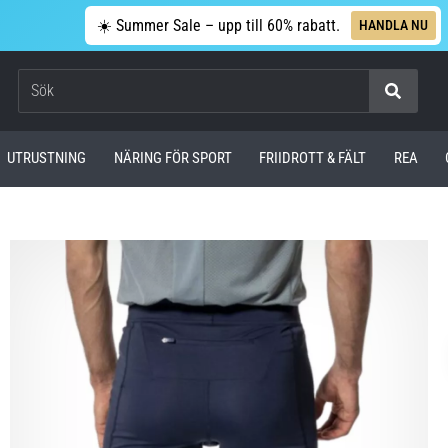
☀️ Summer Sale – upp till 60% rabatt.
HANDLA NU
Sök
UTRUSTNING
NÄRING FÖR SPORT
FRIIDROTT & FÄLT
REA