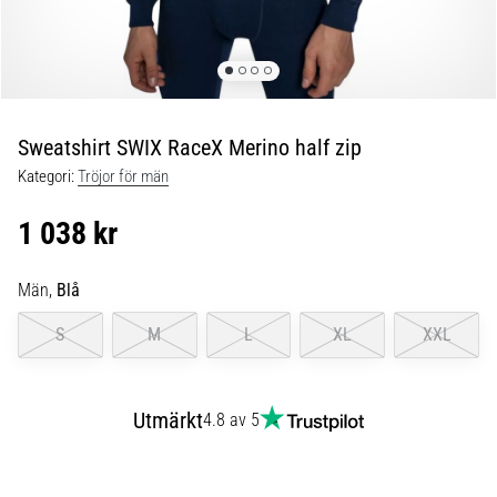
Blixtsnabb
löpning
och
beeptest:
Vad
är
Sweatshirt SWIX RaceX Merino half zip
de
Kategori:
Tröjor för män
och
hur
1 038 kr
genomförs
de?
Män,
Blå
I
praktiken
S
M
L
XL
XXL
testar
shuttle
run
Utmärkt
4.8 av 5
snabbhet,
smidighet
och