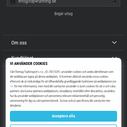
info@top4running.se
Begär uttag
Om oss
Kundtjänst
Top4Running.se
I mer än 16 år vi har vi motiverat dig att gå ut och springa. Snabbare. Med
oss. Varje dag.
Instagram
YouTube