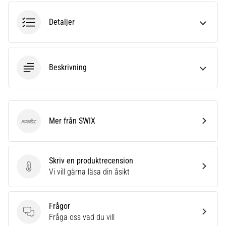
riktningsförändringar.
Hur
Detaljer
utförs
det
korrekt,
var
Beskrivning
används
det…
6. 8. 2026
•
Mer från SWIX
SWIX
9 min. läsning
Löparknä:
Orsaker,
Skriv en produktrecension
behandling
Skriv en produktrecension
Vi vill gärna läsa din åsikt
och
förebyggande
åtgärder
Frågor
Frågor
Fråga oss vad du vill
Löparknä,