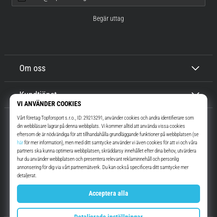
Begär uttag
Om oss
Kundtjänst
Top4Running.se
I mer än 16 år vi har vi motiverat dig att gå ut och springa. Snabbare. Med
oss. Varje dag.
Instagram
YouTube