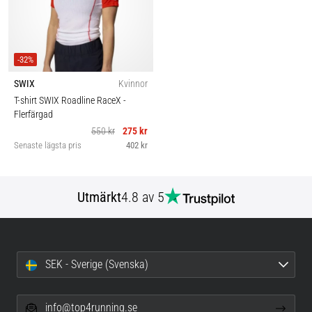
-32%
SWIX
Kvinnor
T-shirt SWIX Roadline RaceX
-
Flerfärgad
550 kr
275 kr
Senaste lägsta pris
402 kr
Utmärkt
4.8 av 5
SEK - Sverige (Svenska)
info@top4running.se