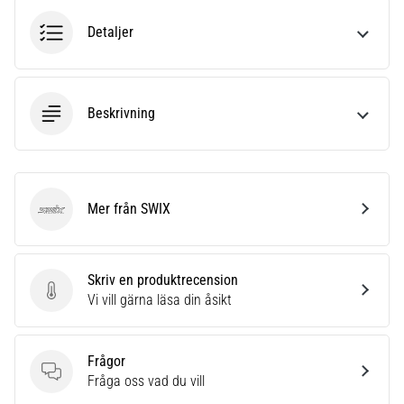
även
Detaljer
känt
som
iliotibialbandssyndrom
(ITBS),
är
Beskrivning
ett
mycket
vanligt
hälsoproblem
Mer från SWIX
som
SWIX
löpare
drabbas
av.
Skriv en produktrecension
Vad…
Skriv en produktrecension
Vi vill gärna läsa din åsikt
Visa
Frågor
alla
Frågor
Fråga oss vad du vill
artiklar