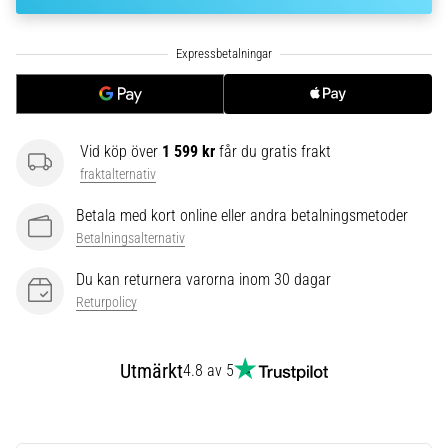
riktningsförändringar.
Hur
utförs
det
korrekt,
var
används
Vid köp över
1 599 kr
får du gratis frakt
det…
fraktalternativ
6. 8. 2026
Betala med kort online eller andra betalningsmetoder
•
Betalningsalternativ
9 min. läsning
Du kan returnera varorna inom 30 dagar
Löparknä:
Returpolicy
Orsaker,
behandling
och
Utmärkt
4.8 av 5
förebyggande
åtgärder
Löparknä,