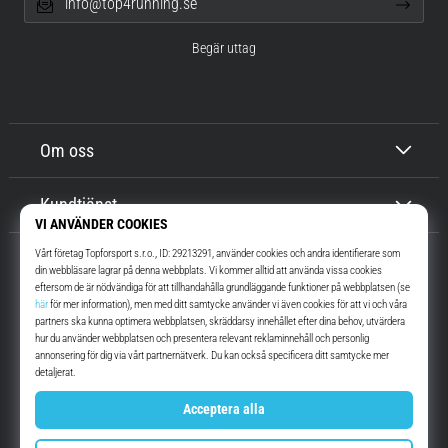
info@top4running.se
Begär uttag
Om oss
Kundtjänst
Top4Running.se
I mer än 16 år vi har vi motiverat dig att gå ut och springa. Snabbare. Med
oss. Varje dag.
Instagram
YouTube