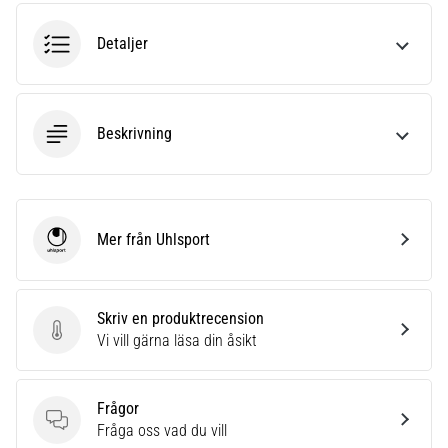
riktningsförändringar.
Hur
Detaljer
utförs
det
korrekt,
var
Beskrivning
används
det…
6. 8. 2026
•
Mer från Uhlsport
Uhlsport
9 min. läsning
Löparknä:
Orsaker,
Skriv en produktrecension
behandling
Skriv en produktrecension
Vi vill gärna läsa din åsikt
och
förebyggande
åtgärder
Frågor
Frågor
Fråga oss vad du vill
Löparknä,