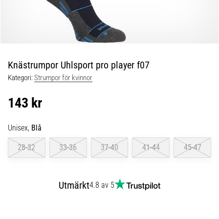
Blixtsnabb
löpning
och
beeptest:
Vad
är
Knästrumpor Uhlsport pro player f07
de
Kategori:
Strumpor för kvinnor
och
hur
143 kr
genomförs
de?
Unisex,
Blå
I
praktiken
28-32
33-36
37-40
41-44
45-47
testar
shuttle
run
Utmärkt
4.8 av 5
snabbhet,
smidighet
och