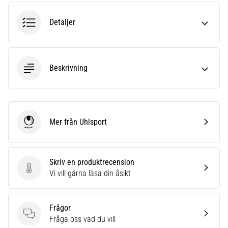
riktningsförändringar.
Hur
Detaljer
utförs
det
korrekt,
var
Beskrivning
används
det…
6. 8. 2026
•
Mer från Uhlsport
Uhlsport
9 min. läsning
Löparknä:
Orsaker,
Skriv en produktrecension
behandling
Skriv en produktrecension
Vi vill gärna läsa din åsikt
och
förebyggande
åtgärder
Frågor
Frågor
Fråga oss vad du vill
Löparknä,