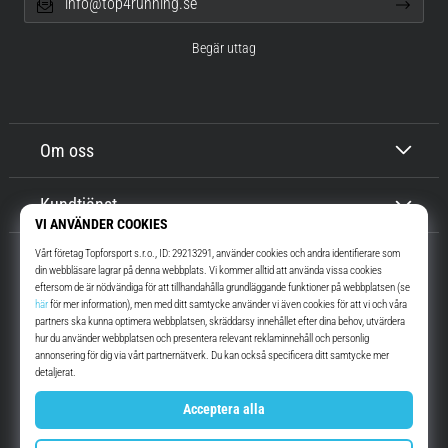
info@top4running.se
Begär uttag
Om oss
Kundtjänst
Top4Running.se
I mer än 16 år vi har vi motiverat dig att gå ut och springa. Snabbare. Med
oss. Varje dag.
Instagram
YouTube