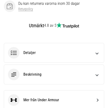
under
Du kan returnera varorna inom 30 dagar
eller
Returpolicy
efter
löpning?
En
Utmärkt
4.8 av 5
av
de
vanligaste
orsakerna
är
Detaljer
plantar
fasciit.
Vad
beror
det…
Beskrivning
Visa
alla
Mer från Under Armour
Under Armour
artiklar