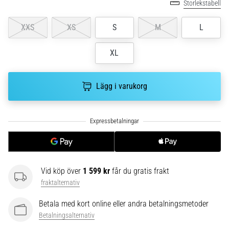
Storlekstabell
Vilka
är
de
XXS
XS
S
M
L
vanligaste…
XL
5. 8. 2026
•
Lägg i varukorg
8 min. läsning
Plantar
fasciit:
Symptom,
orsaker
och
behandling
Vid köp över
1 599 kr
får du gratis frakt
fraktalternativ
Upplever
du
Betala med kort online eller andra betalningsmetoder
skarp
Betalningsalternativ
hälsmärta