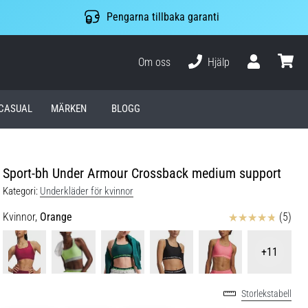
Pengarna tillbaka garanti
Om oss
Hjälp
varuko
CASUAL
MÄRKEN
BLOGG
Sport-bh Under Armour Crossback medium support
Kategori:
Underkläder för kvinnor
Recensioner
Kvinnor,
Orange
(5)
+11
Storlekstabell