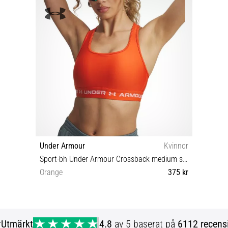
Under Armour
Kvinnor
Sport-bh Under Armour Crossback medium support
Orange
375 kr
XS S M
r
Utmärkt
4.8
av 5 baserat på
6112 recens