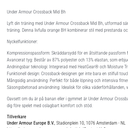
Under Armour Crossback Mid Bh
Lyft din träning med Under Armour Crossback Mid Bh, utformad särs
träning. Denna livfulla orange BH kombinerar stil med prestanda och 
Nyckelfunktioner:
Kompressionspassform: Skräddarsydd för en åtsittande passform fö
Avancerat tyg: Består av 87% polyester och 13% elastan, som erbjuder
Andningsbar teknologi: Integrerad med HeatGear® och Moisture Trans
Funktionell design: Crossback-designen ger inte bara en stilfull tou
Mångsidig användning: Perfekt för både löpning och intensiva fitne
Säsongsbetonad användning: Idealisk för olika väderförhållanden, vilke
Oavsett om du är på banan eller i gymmet är Under Armour Crossback
dig före spelet med oslagbart komfort och stöd.
Tillverkare
Under Armour Europe B.V.
, Stadionplein 10, 1076 Amsterdam - NL