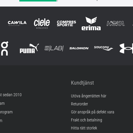
Kundtjänst
st sedan 2010
Utöva ångerrätten här
ram
Returorder
program
Gör anspråk på defekt vara
Frakt och betalning
am
Hitta rätt storlek