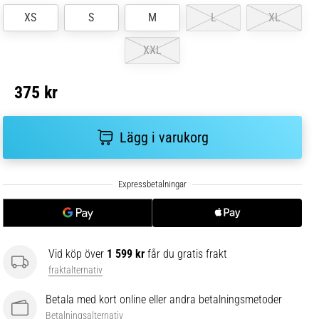
XS
S
M
L
XL
XXL
375 kr
Lägg i varukorg
Vid köp över
1 599 kr
får du gratis frakt
fraktalternativ
Betala med kort online eller andra betalningsmetoder
Betalningsalternativ