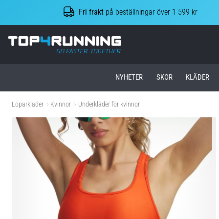
Fri frakt
på beställningar över 1 599 kr
Top4Running.se
NYHETER
SKOR
KLÄDER
Löparkläder
Kvinnor
Underkläder för kvinnor