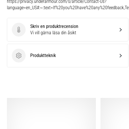
https://privacy.underarmour.com/s/article/Contact-Us?
language=en_US#:~:text=If%20you%20have%20any%20feedback,
Skriv en produktrecension
Skriv en produktrecension
Vi vill gärna läsa din åsikt
Produktteknik
Produktteknik