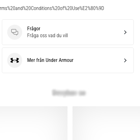
Terms%20and%20Conditions%20of%20Use%E2%80%9D
Frågor
Frågor
Fråga oss vad du vill
Mer från Under Armour
Under Armour