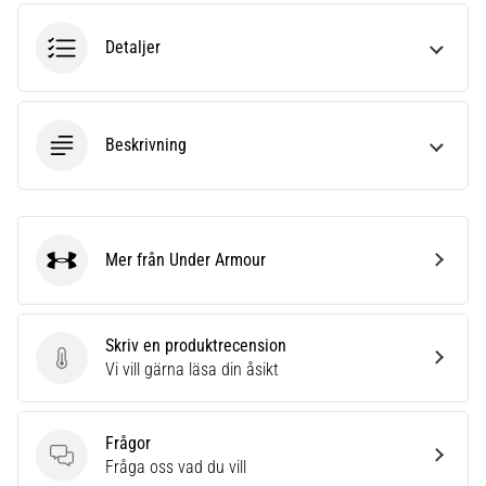
riktningsförändringar.
Hur
Detaljer
utförs
det
korrekt,
var
Beskrivning
används
det…
6. 8. 2026
•
Mer från Under Armour
Under Armour
9 min. läsning
Löparknä:
Orsaker,
Skriv en produktrecension
behandling
Skriv en produktrecension
Vi vill gärna läsa din åsikt
och
förebyggande
åtgärder
Frågor
Frågor
Fråga oss vad du vill
Löparknä,