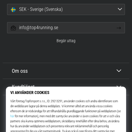
SEK - Sverige (Svenska)
info@top4running.se
Begär uttag
Om oss
Kundtjänst
Top4Running.se
I mer än 16 år vi har vi motiverat dig att gå ut och springa. Snabbare. Med