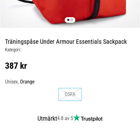
Blixtsnabb
löpning
och
beeptest:
Vad
är
Träningspåse Under Armour Essentials Sackpack
de
Kategori:
och
hur
387 kr
genomförs
de?
Unisex,
Orange
I
praktiken
OSFA
testar
shuttle
run
Utmärkt
4.8 av 5
snabbhet,
smidighet
och