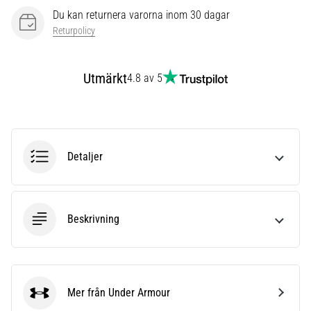
under
Du kan returnera varorna inom 30 dagar
eller
efter
Returpolicy
löpning?
En
Utmärkt
av
4.8 av 5
de
vanligaste
orsakerna
är
plantar
Detaljer
fasciit.
Vad
beror
det…
Beskrivning
Visa
alla
Mer från Under Armour
artiklar
Under Armour