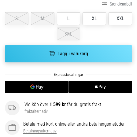
Vilka
Storlekstabell
är
de
S
M
L
XL
XXL
vanligaste…
3XL
5. 8. 2026
•
Lägg i varukorg
8 min. läsning
Plantar
fasciit:
Symptom,
orsaker
och
behandling
Vid köp över
1 599 kr
får du gratis frakt
Upplever
fraktalternativ
du
skarp
Betala med kort online eller andra betalningsmetoder
hälsmärta
Betalningsalternativ