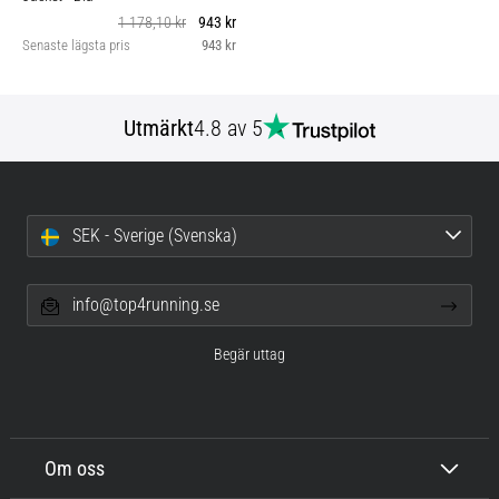
1 178,10 kr
943 kr
Senaste lägsta pris
943 kr
Utmärkt
4.8 av 5
SEK - Sverige (Svenska)
info@top4running.se
Begär uttag
Om oss