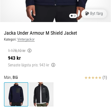
under
och
efter
Byt färg
löpning
Knäsmärta
drabbar
Jacka Under Armour M Shield Jacket
alla
Kategori:
Vinterjackor
löpare
minst
1 178,10 kr
en
943 kr
gång
i
Senaste lägsta pris:
943 kr
livet,
oavsett
Recensioner
Män,
Blå
(1)
om
du
är
amatör
eller
proffs.