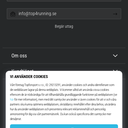
info@top4running.se
Begär uttag
Om oss
Kundtjänst
Top4Running.se
I mer än 16 år vi har vi motiverat dig att gå ut och springa. Snabbare. Med
oss. Varje dag.