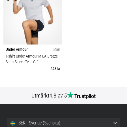
Under Armour
Män
T-shirt Under Armour M UA Breeze
Short Sleeve Tee
- Grå
643 kr
Utmärkt
4.8 av 5
SEK - Sverige (Svenska)