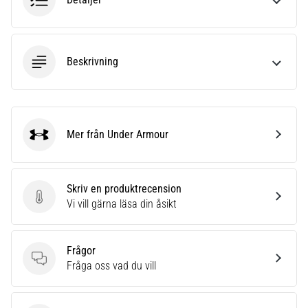
även
känt
som
iliotibialbandssyndrom
Beskrivning
(ITBS),
är
ett
mycket
vanligt
Mer från Under Armour
Under Armour
hälsoproblem
som
löpare
Skriv en produktrecension
drabbas
Skriv en produktrecension
Vi vill gärna läsa din åsikt
av.
Vad…
Frågor
Frågor
Fråga oss vad du vill
Visa
alla
artiklar