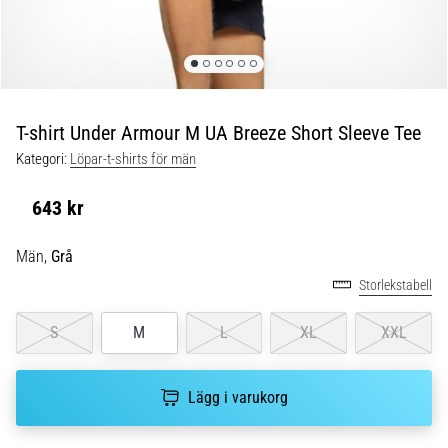
Blixtsnabb
löpning
och
beeptest:
Vad
är
T-shirt Under Armour M UA Breeze Short Sleeve Tee
de
Kategori:
Löpar-t-shirts för män
och
hur
643 kr
genomförs
de?
Män,
Grå
I
Storlekstabell
praktiken
testar
S
M
L
XL
XXL
shuttle
run
snabbhet,
Lägg i varukorg
smidighet
och