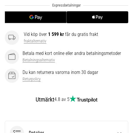
riktningsförändringar.
Hur
utförs
det
korrekt,
var
Vid köp över
1 599 kr
får du gratis frakt
används
fraktalternativ
det…
Betala med kort online eller andra betalningsmetoder
Betalningsalternativ
6. 8. 2026
•
Du kan returnera varorna inom 30 dagar
9 min. läsning
Returpolicy
Löparknä:
Orsaker,
Utmärkt
4.8 av 5
behandling
och
förebyggande
åtgärder
Löparknä,
Detaljer