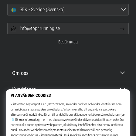
SEK - Sverige (Svenska)
info@top4running.se
Begär uttag
Om oss
Kundtjänst
Top4Running.se
I mer än 16 år vi har vi motiverat dig att gå ut och springa. Snabbare. Med