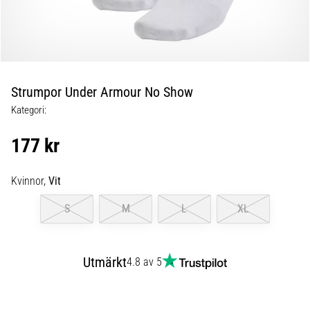
Blixtsnabb
löpning
och
beeptest:
Vad
är
Strumpor Under Armour No Show
de
Kategori:
och
hur
177 kr
genomförs
de?
Kvinnor,
Vit
I
praktiken
S
M
L
XL
testar
shuttle
run
Utmärkt
4.8 av 5
snabbhet,
smidighet
och