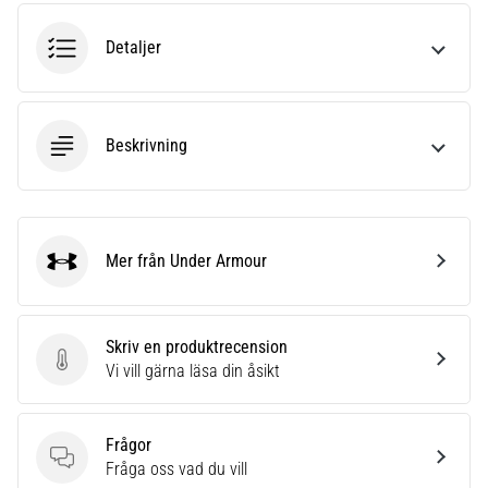
riktningsförändringar.
Hur
Detaljer
utförs
det
korrekt,
var
Beskrivning
används
det…
6. 8. 2026
•
Mer från Under Armour
Under Armour
9 min. läsning
Löparknä:
Orsaker,
Skriv en produktrecension
behandling
Skriv en produktrecension
Vi vill gärna läsa din åsikt
och
förebyggande
åtgärder
Frågor
Frågor
Fråga oss vad du vill
Löparknä,