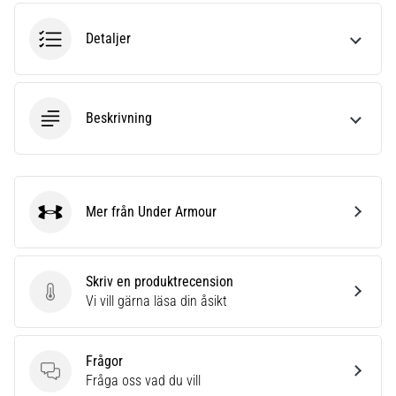
riktningsförändringar.
Hur
Detaljer
utförs
det
korrekt,
var
Beskrivning
används
det…
6. 8. 2026
•
Mer från Under Armour
Under Armour
9 min. läsning
Löparknä:
Orsaker,
Skriv en produktrecension
behandling
Skriv en produktrecension
Vi vill gärna läsa din åsikt
och
förebyggande
åtgärder
Frågor
Frågor
Fråga oss vad du vill
Löparknä,