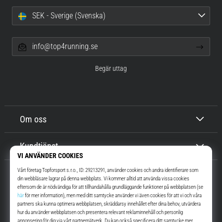
SEK - Sverige (Svenska)
info@top4running.se
Begär uttag
Om oss
Kundtjänst
Top4Running.se
I mer än 16 år vi har vi motiverat dig att gå ut och springa. Snabbare. Med