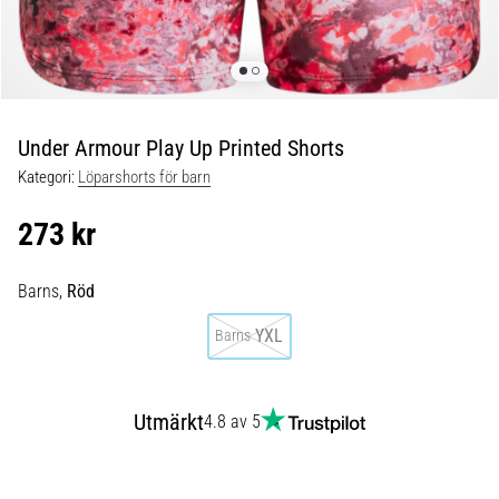
Blixtsnabb
löpning
och
beeptest:
Vad
är
Under Armour Play Up Printed Shorts
de
Kategori:
Löparshorts för barn
och
hur
273 kr
genomförs
de?
Barns,
Röd
I
praktiken
YXL
Barns
testar
shuttle
run
Utmärkt
4.8 av 5
snabbhet,
smidighet
och