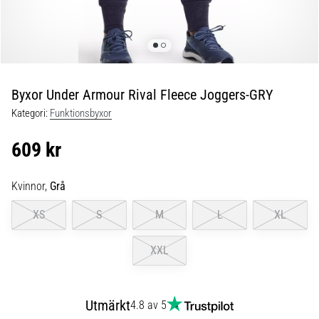
Blixtsnabb
löpning
och
beeptest:
Vad
är
Byxor Under Armour Rival Fleece Joggers-GRY
de
Kategori:
Funktionsbyxor
och
hur
609 kr
genomförs
de?
Kvinnor,
Grå
I
praktiken
XS
S
M
L
XL
testar
shuttle
XXL
run
snabbhet,
smidighet
Utmärkt
och
4.8 av 5