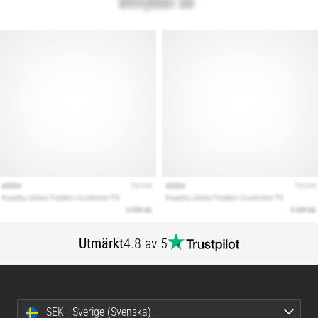
Utmärkt
4.8 av 5
SEK - Sverige (Svenska)