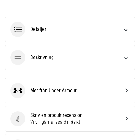
riktningsförändringar.
Hur
utförs
det
korrekt,
Detaljer
var
används
det…
Beskrivning
6. 8. 2026
•
9 min. läsning
Löparknä:
Mer från Under Armour
Under Armour
Orsaker,
behandling
och
Skriv en produktrecension
förebyggande
Skriv en produktrecension
Vi vill gärna läsa din åsikt
åtgärder
Löparknä,