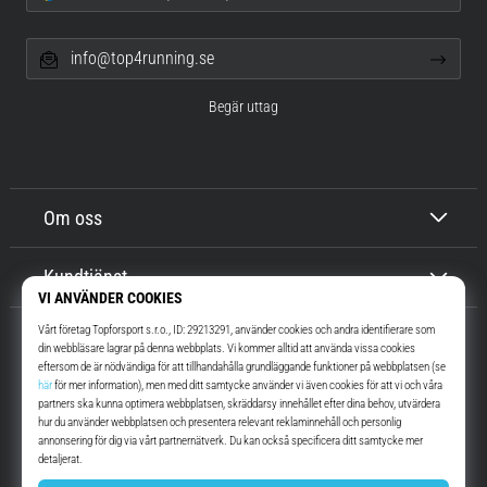
info@top4running.se
Begär uttag
Om oss
Kundtjänst
Top4Running.se
I mer än 16 år vi har vi motiverat dig att gå ut och springa. Snabbare. Med
oss. Varje dag.