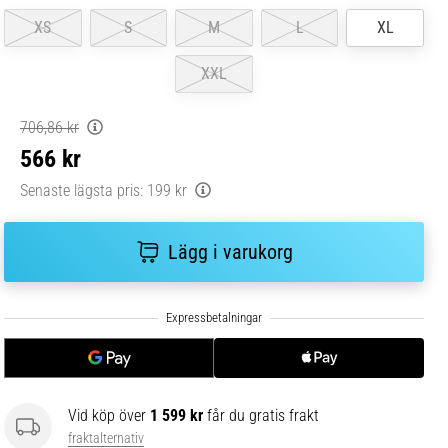
XS
S
M
L
XL
XXL
706,86 kr
566 kr
Senaste lägsta pris:
199 kr
Lägg i varukorg
Vid köp över
1 599 kr
får du gratis frakt
fraktalternativ