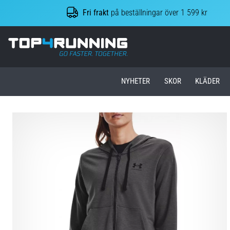
Fri frakt
på beställningar över 1 599 kr
Top4Running.se
NYHETER
SKOR
KLÄDER