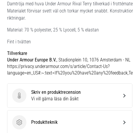
Damtröja med huva Under Armour Rival Terry tillverkad i frottémateri
Materialet förvisar svett väl och torkar mycket snabbt. Konstruktion
riktningar.
Material: 70 % polyester, 25 % Lyocell, 5 % elastan
Fint i tvätten
Tillverkare
Under Armour Europe B.V.
, Stadionplein 10, 1076 Amsterdam - NL
https://privacy.underarmour.com/s/article/Contact-Us?
language=en_US#:~:text=If%20you%20have%20any%20feedback,
Skriv en produktrecension
Skriv en produktrecension
Vi vill gärna läsa din åsikt
Produktteknik
Produktteknik