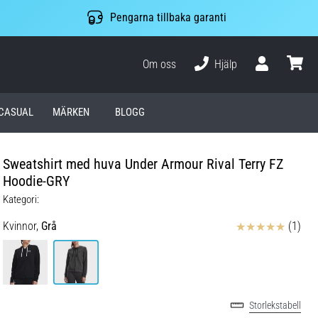
Pengarna tillbaka garanti
Om oss
Hjälp
varuko
CASUAL
MÄRKEN
BLOGG
Sweatshirt med huva Under Armour Rival Terry FZ
Hoodie-GRY
Kategori:
Recensioner
Kvinnor,
Grå
(1)
Storlekstabell