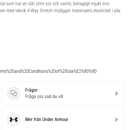
al som har en slät yttre yta och varmt, behagligt mjukt inre.
en med teknik 4-Way Stretch möjliggör materialets elasticitet i alla
Terms%20and%20Conditions%20of%20Use%E2%80%9D
Frågor
Frågor
Fråga oss vad du vill
Mer från Under Armour
Under Armour