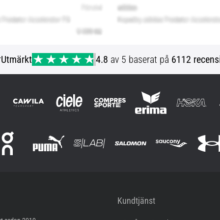
r
Utmärkt
4.8
av 5 baserat på
6112 recens
Kundtjänst