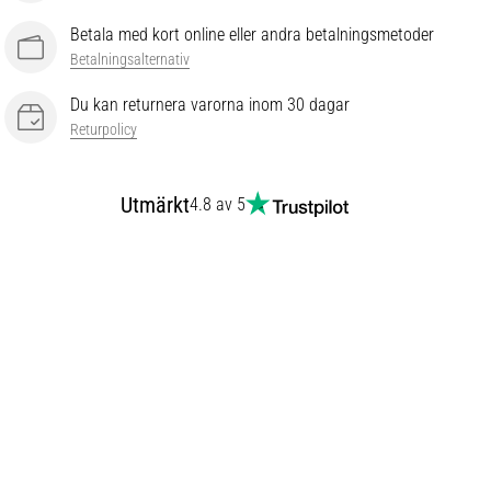
Betala med kort online eller andra betalningsmetoder
Betalningsalternativ
Du kan returnera varorna inom 30 dagar
Returpolicy
Utmärkt
4.8 av 5