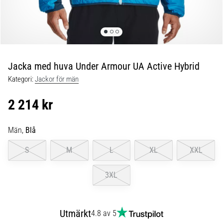
Blixtsnabb
löpning
och
beeptest:
Vad
är
Jacka med huva Under Armour UA Active Hybrid
de
Kategori:
Jackor för män
och
hur
2 214 kr
genomförs
de?
Män,
Blå
I
praktiken
S
M
L
XL
XXL
testar
shuttle
3XL
run
snabbhet,
smidighet
Utmärkt
och
4.8 av 5