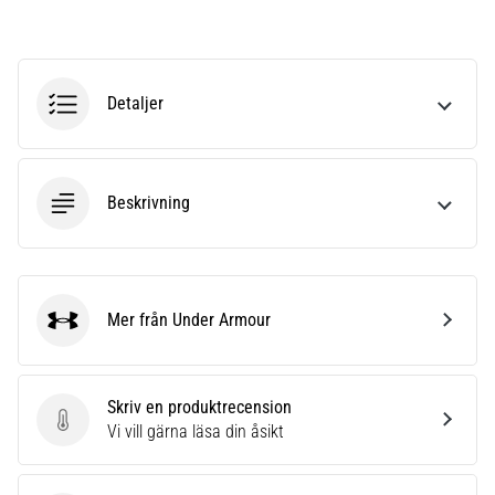
riktningsförändringar.
Hur
utförs
det
korrekt,
Detaljer
var
används
det…
Beskrivning
6. 8. 2026
•
9 min. läsning
Löparknä:
Mer från Under Armour
Under Armour
Orsaker,
behandling
och
Skriv en produktrecension
förebyggande
Skriv en produktrecension
Vi vill gärna läsa din åsikt
åtgärder
Löparknä,