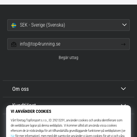
SEK - Sverige (Svenska)
info@top4running.se
Begär uttag
Om oss
Kundtjänst