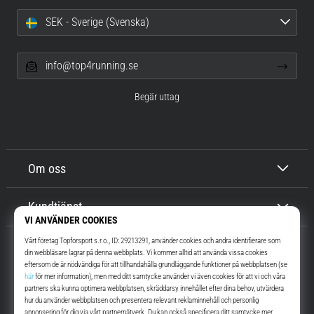
SEK - Sverige (Svenska)
info@top4running.se
Begär uttag
Om oss
Kundtjänst
Top4Running.se
I mer än 16 år vi har vi motiverat dig att gå ut och springa. Snabbare. Med