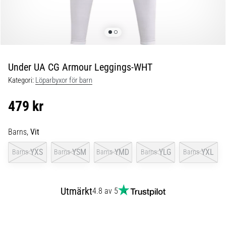
Blixtsnabb
löpning
och
beeptest:
Vad
är
Under UA CG Armour Leggings-WHT
de
Kategori:
Löparbyxor för barn
och
hur
479 kr
genomförs
de?
Barns,
Vit
I
praktiken
YXS
YSM
YMD
YLG
YXL
Barns
Barns
Barns
Barns
Barns
testar
shuttle
run
Utmärkt
4.8 av 5
snabbhet,
smidighet
och