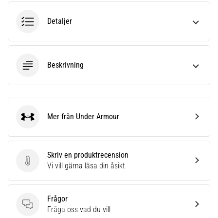
riktningsförändringar.
Hur
Detaljer
utförs
det
korrekt,
var
Beskrivning
används
det…
6. 8. 2026
•
Mer från Under Armour
Under Armour
9 min. läsning
Löparknä:
Orsaker,
Skriv en produktrecension
behandling
Skriv en produktrecension
Vi vill gärna läsa din åsikt
och
förebyggande
åtgärder
Frågor
Frågor
Fråga oss vad du vill
Löparknä,