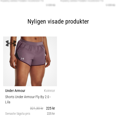
Nyligen visade produkter
Under Armour
Kvinnor
Shorts Under Armour Fly By 2.0
-
Lila
321,30 kr
225 kr
Senaste lägsta pris
225 kr