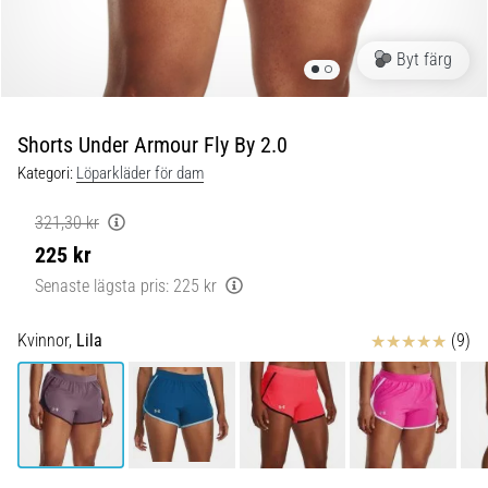
Blixtsnabb
löpning
och
Byt färg
beeptest:
Vad
är
Shorts Under Armour Fly By 2.0
de
Kategori:
Löparkläder för dam
och
hur
321,30 kr
genomförs
225 kr
de?
Senaste lägsta pris:
225 kr
I
praktiken
Recensioner
Kvinnor,
Lila
(9)
testar
shuttle
run
snabbhet,
smidighet
och