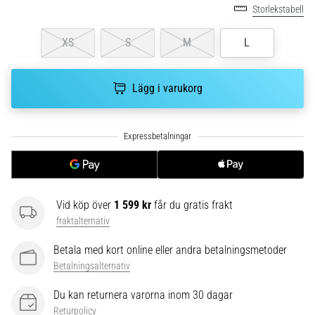
riktningsförändringar.
Storlekstabell
Hur
utförs
XS
S
M
L
det
korrekt,
var
Lägg i varukorg
används
det…
6. 8. 2026
•
9 min. läsning
Löparknä:
Vid köp över
1 599 kr
får du gratis frakt
Orsaker,
fraktalternativ
behandling
Betala med kort online eller andra betalningsmetoder
och
Betalningsalternativ
förebyggande
åtgärder
Du kan returnera varorna inom 30 dagar
Löparknä,
Returpolicy