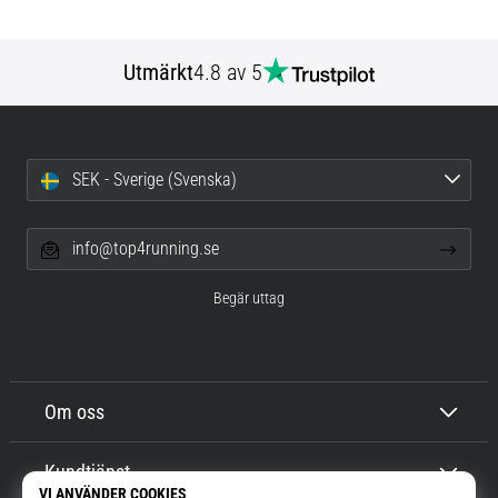
Utmärkt
4.8 av 5
SEK - Sverige (Svenska)
info@top4running.se
Begär uttag
Om oss
Kundtjänst